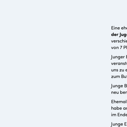
Eine eh
der Ju
verschi
von 7 Pl
Junger 
veranst
uns zu 
zum Buf
Junge B
neu bem
Ehemali
habe an
im Ende
Junge E