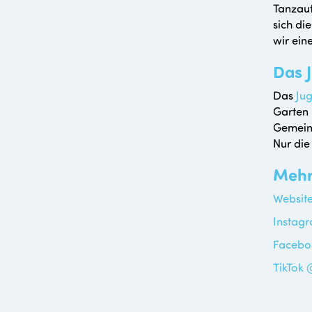
Tanzauf
sich di
wir ein
Das 
Das
Ju
Garten 
Gemeins
Nur die
Mehr
Websit
Instag
Facebo
TikTok