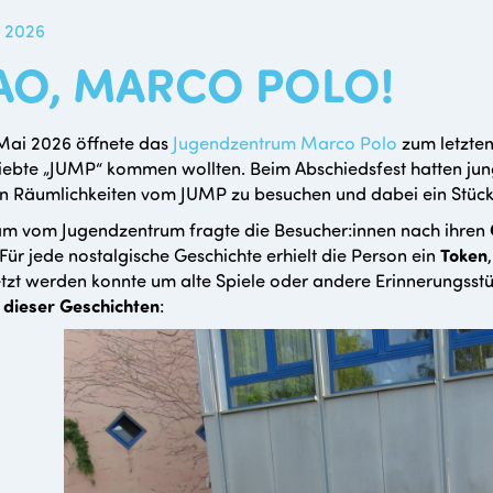
i 2026
AO, MARCO POLO!
Mai 2026 öffnete das
Jugendzentrum Marco Polo
zum letzten 
iebte „JUMP“ kommen wollten. Beim Abschiedsfest hatten ju
en Räumlichkeiten vom JUMP zu besuchen und dabei ein Stü
m vom Jugendzentrum fragte die Besucher:innen nach ihren
Für jede nostalgische Geschichte erhielt die Person ein
Token
tzt werden konnte um alte Spiele oder andere Erinnerungsst
 dieser Geschichten
: