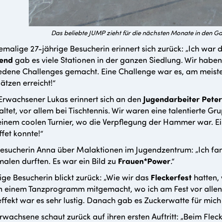
Das beliebte JUMP zieht für die nächsten Monate in den Ga
emalige 27-jährige Besucherin erinnert sich zurück: „Ich war 
gend
gab es viele Stationen in der ganzen Siedlung. Wir haben 
edene Challenges gemacht. Eine Challenge war es, am meiste
ätzen erreicht!“
Erwachsener Lukas erinnert sich an den
Jugendarbeiter Peter
altet, vor allem bei Tischtennis. Wir waren eine talentierte G
einem coolen Turnier, wo die Verpflegung der Hammer war. Eine
fet konnte!“
esucherin Anna über Malaktionen im Jugendzentrum: „Ich fan
alen durften. Es war ein Bild zu
Frauen*Power
.“
ge Besucherin blickt zurück: „Wie wir das
Fleckerfest
hatten, 
 einem Tanzprogramm mitgemacht, wo ich am Fest vor allen v
ffekt war es sehr lustig. Danach gab es Zuckerwatte für mich
rwachsene schaut zurück auf ihren ersten Auftritt: „Beim Fleck