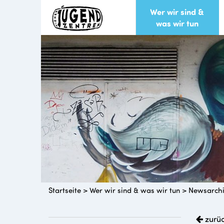
Wer wir sind &
was wir tun
Startseite
>
Wer wir sind & was wir tun
>
Newsarch
zurü