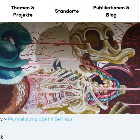
Themen &
Publikationen &
Standorte
Projekte
Blog
iv
>
Murmelolympiade im 5erHaus
ck