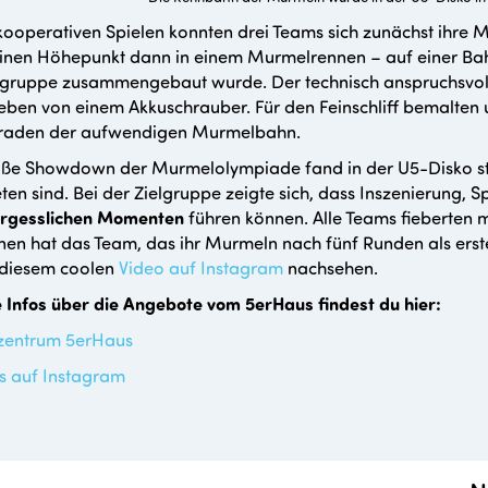
s kooperativen Spielen konnten drei Teams sich zunächst ihr
inen Höhepunkt dann in einem Murmelrennen – auf einer Bah
lgruppe zusammengebaut wurde. Der technisch anspruchsvoll
eben von einem Akkuschrauber. Für den Feinschliff bemalten 
raden der aufwendigen Murmelbahn.
ße Showdown der Murmelolympiade fand in der U5-Disko stat
ten sind. Bei der Zielgruppe zeigte sich, dass Inszenierung,
rgesslichen Momenten
führen können. Alle Teams fieberten mi
n hat das Team, das ihr Murmeln nach fünf Runden als erste
 diesem coolen
Video auf Instagram
nachsehen.
 Infos über die Angebote vom 5erHaus findest du hier:
zentrum 5erHaus
s auf Instagram