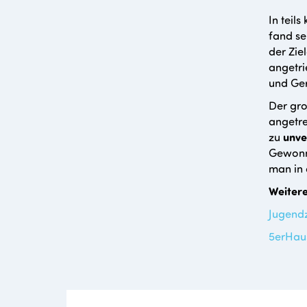
In teil
fand se
der Zie
angetri
und Ge
Der gro
angetre
zu
unve
Gewonne
man in
Weitere
Jugend
5erHau