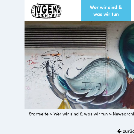
Wer wir sind &
was wir tun
Startseite
>
Wer wir sind & was wir tun
>
Newsarch
zurü