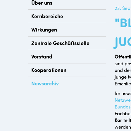
Über uns
23. Se
Kernbereiche
"B
Wirkungen
JU
Zentrale Geschäftsstelle
Vorstand
Öffent
sind ph
Kooperationen
und der
junge M
Newsarchiv
Erschl
Im neu
Netzwer
Bundesa
Fachbei
Kar
tei
werden