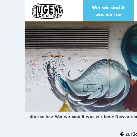
Wer wir sind &
was wir tun
Startseite
>
Wer wir sind & was wir tun
>
Newsarch
zurü