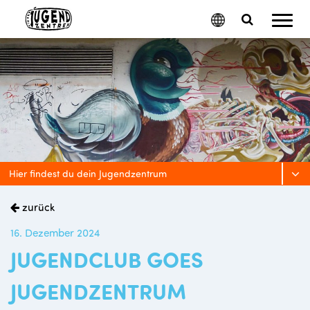
Mobil
Google
Search
Menu
Translate
Toggle
Hier findest du dein Jugendzentrum
zurück
16. Dezember 2024
JUGENDCLUB GOES
JUGENDZENTRUM