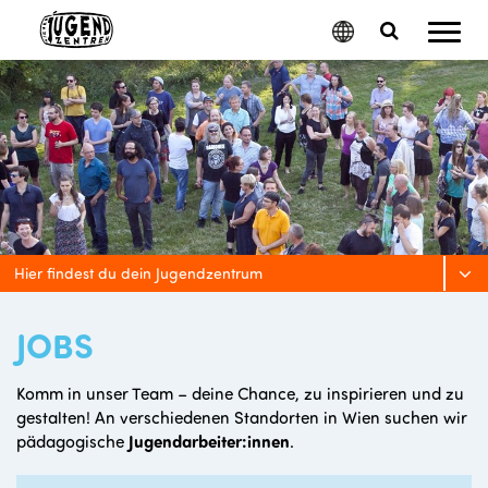
Mobil
Google
Search
Menu
Translate
Toggle
Hier findest du dein Jugendzentrum
JOBS
Komm in unser Team – deine Chance, zu inspirieren und zu
gestalten! An verschiedenen Standorten in Wien suchen wir
pädagogische
Jugendarbeiter:innen
.