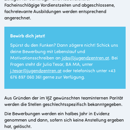
Facheinschlägige Vordienstzeiten und abgeschlossene,
fachrelevante Ausbildungen werden entsprechend
angerechnet.
Bewirb dich jetzt!
Spürst du den Funken? Dann zögere nicht! Schick uns
deine Bewerbung mit Lebenslauf und
Motivationsschreiben an
jobs@jugendzentren.at
. Bei
Fragen steht dir Julia Tesar, BA MA, unter
j.tesar@jugendzentren.at
oder telefonisch unter +43
676 897 060 361 gerne zur Verfügung.
Aus Gründen der im VJZ gewünschten teaminternen Parität
werden die Stellen geschlechtsspezifisch bekanntgegeben.
Die Bewerbungen werden ein halbes Jahr in Evidenz
genommen und dann, sofern sich keine Anstellung ergeben
hat, gelöscht.