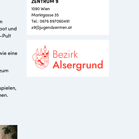
ZENTRUM 9
1090 Wien
Marktgasse 35
in
Tel.: 0676 897060491
z9@jugendzentren.at
bot und
-Pult
wie eine
 zum
pielen,
hen.