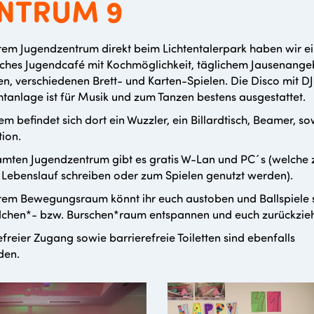
NTRUM 9
rem Jugendzentrum direkt beim Lichtentalerpark haben wir e
ches Jugendcafé mit Kochmöglichkeit, täglichem Jausenange
len, verschiedenen Brett- und Karten-Spielen. Die Disco mit DJ
htanlage ist für Musik und zum Tanzen bestens ausgestattet.
m befindet sich dort ein Wuzzler, ein Billardtisch, Beamer, so
tion.
mten Jugendzentrum gibt es gratis W-Lan und PC´s (welche
 Lebenslauf schreiben oder zum Spielen genutzt werden).
rem Bewegungsraum könnt ihr euch austoben und Ballspiele s
chen*- bzw. Burschen*raum entspannen und euch zurückzie
efreier Zugang sowie barrierefreie Toiletten sind ebenfalls
den.