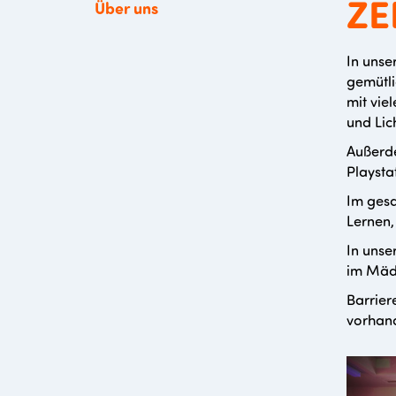
ZE
Über uns
In unse
gemütli
mit vie
und Lic
Außerde
Playsta
Im gesa
Lernen,
In unse
im Mäd
Barrier
vorhan