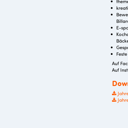
theme
kreat
Beweg
Billar
E-spo
Kocha
Bäcke
Gesp
Feste
Auf Fac
Auf Ins
Dow
Jahr
Jahr