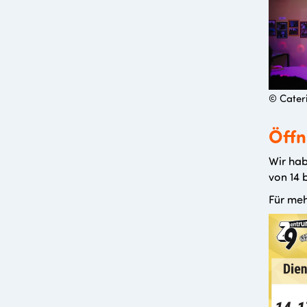
© Cater
Öffn
Wir hab
von 14 
Für meh