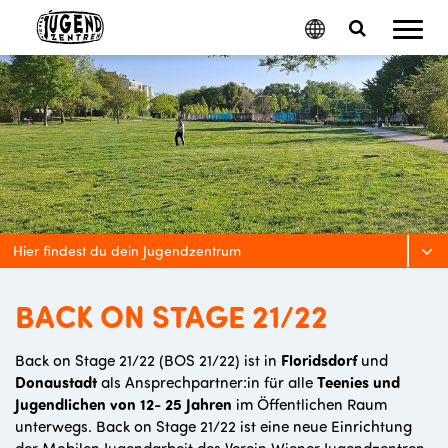
Mobil
Google
Search
Menu
Translate
Toggle
Hier findest du dein Jugendzentrum
BACK ON STAGE 21/22
Back on Stage 21/22 (BOS 21/22) ist in
Floridsdorf
und
Donaustadt
als Ansprechpartner:in für alle
Teenies und
Jugendlichen von 12- 25 Jahren
im Öffentlichen Raum
unterwegs. Back on Stage 21/22 ist eine neue Einrichtung
der Mobilen Jugendarbeit des Verein Wiener Jugendzentren