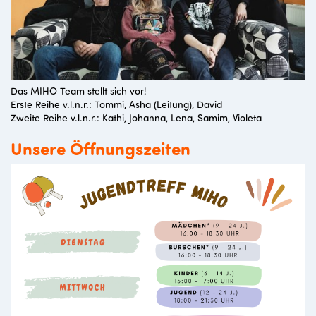
Das MIHO Team stellt sich vor!
Erste Reihe v.l.n.r.: Tommi, Asha (Leitung), David
Zweite Reihe v.l.n.r.: Kathi, Johanna, Lena, Samim, Violeta
Unsere Öffnungszeiten