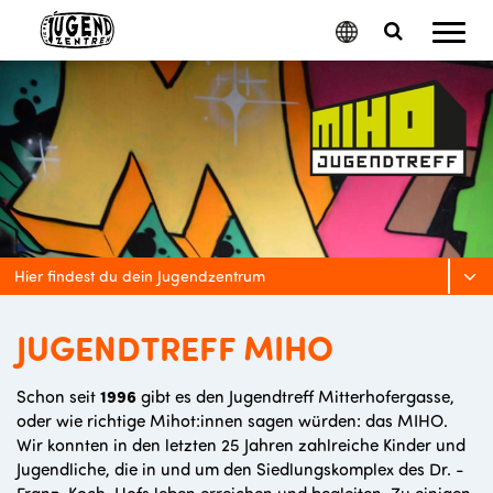
Mobil
Google
Search
Menu
Translate
Toggle
Hier findest du dein Jugendzentrum
JUGENDTREFF MIHO
Schon seit
1996
gibt es den Jugendtreff Mitterhofergasse,
oder wie richtige Mihot:innen sagen würden: das MIHO.
Wir konnten in den letzten 25 Jahren zahlreiche Kinder und
Jugendliche, die in und um den Siedlungskomplex des Dr. -
Franz-Koch-Hofs leben erreichen und begleiten. Zu einigen