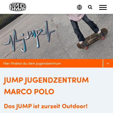
Mobil
Google
Search
Menu
Translate
Toggle
Hier findest du dein Jugendzentrum
JUMP JUGENDZENTRUM
MARCO POLO
Das JUMP ist zurzeit Outdoor!