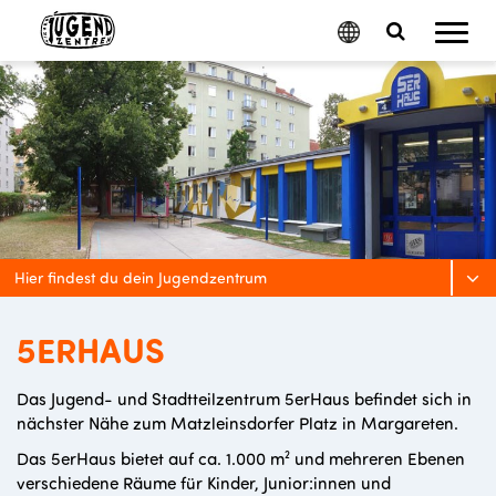
Mobil
Google
Search
Menu
Translate
Toggle
Hier findest du dein Jugendzentrum
5ERHAUS
Das Jugend- und Stadtteilzentrum 5erHaus befindet sich in
nächster Nähe zum Matzleinsdorfer Platz in Margareten.
Das 5erHaus bietet auf ca. 1.000 m² und mehreren Ebenen
verschiedene Räume für Kinder, Junior:innen und