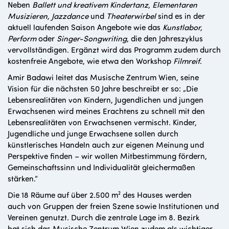
Neben
Ballett und
kreativem Kindertanz
,
Elementaren
Musizieren,
Jazzdance
und
Theaterwirbel
sind es in der
aktuell laufenden Saison Angebote wie das
Kunstlabor,
Perform
oder
Singer-Songwriting
, die den Jahreszyklus
vervollständigen. Ergänzt wird das Programm zudem durch
kostenfreie Angebote, wie etwa den Workshop
Filmreif
.
Amir Badawi leitet das Musische Zentrum Wien, seine
Vision für die nächsten 50 Jahre beschreibt er so: „Die
Lebensrealitäten von Kindern, Jugendlichen und jungen
Erwachsenen wird meines Erachtens zu schnell mit den
Lebensrealitäten von Erwachsenen vermischt. Kinder,
Jugendliche und junge Erwachsene sollen durch
künstlerisches Handeln auch zur eigenen Meinung und
Perspektive finden – wir wollen Mitbestimmung fördern,
Gemeinschaftssinn und Individualität gleichermaßen
stärken.“
Die 18 Räume auf über 2.500 m² des Hauses werden
auch von Gruppen der freien Szene sowie Institutionen und
Vereinen genutzt. Durch die zentrale Lage im 8. Bezirk
hat sich das Musische Zentrum Wien zudem als wichtiger