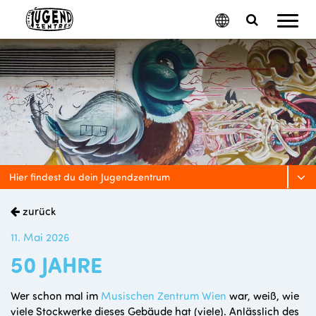
Mobil
Google
Search
Menu
Translate
Toggle
Hier findest du dein Jugendzentrum
zurück
11. Mai 2026
50 JAHRE
Wer schon mal im
Musischen Zentrum Wien
war, weiß, wie
viele Stockwerke dieses Gebäude hat (viele). Anlässlich des