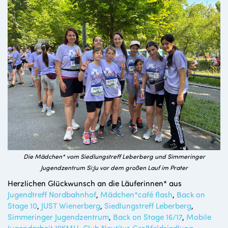
Die Mädchen* vom Siedlungstreff Leberberg und Simmeringer
Jugendzentrum Si:Ju vor dem großen Lauf im Prater
Herzlichen Glückwunsch an die Läuferinnen* aus
Jugendtreff Nordbahnhof
,
Mädchen*café flash
,
Back on
Stage 10
,
JUST Wienerberg
,
Siedlungstreff Leberberg
,
Simmeringer Jugendzentrum
,
Back on Stage 16/17
,
Mobile
Jugendarbeit 19KMH
,
Club Nautilus Großfeldsiedlung
,