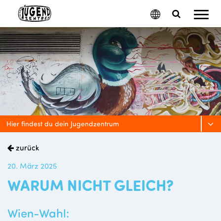
Mobil
Google
Search
Menu
Translate
Toggle
Hier findest du dein Jugendzentrum
zurück
20. März 2025
WARUM NICHT GLEICH?
Wien-Wahl: