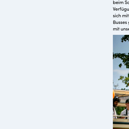
beim S
Verfügu
sich mi
Busses 
mit un