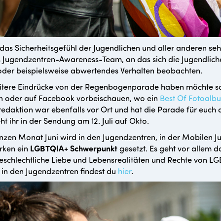
das Sicherheitsgefühl der Jugendlichen und aller anderen seh
 Jugendzentren-Awareness-Team, an das sich die Jugendliche
oder beispielsweise abwertendes Verhalten beobachten.
tere Eindrücke von der Regenbogenparade haben möchte sol
n oder auf Facebook vorbeischauen, wo ein
Best Of Fotoalb
edaktion war ebenfalls vor Ort und hat die Parade für euch a
ht ihr in der Sendung am 12. Juli auf Okto.
zen Monat Juni wird in den Jugendzentren, in der Mobilen Ju
rken ein
LGBTQIA+ Schwerpunkt
gesetzt. Es geht vor allem d
eschlechtliche Liebe und Lebensrealitäten und Rechte von L
in den Jugendzentren findest du
hier
.