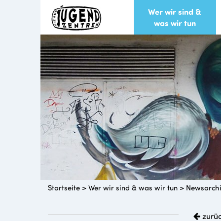
Wer wir sind &
was wir tun
Startseite
>
Wer wir sind & was wir tun
>
Newsarch
zurü