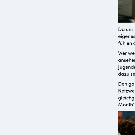
Da uns 
eigenes
fühlen 
Wer wei
ansehe
Jugendr
dazu se
Den gan
Netzwe
gleichg
Month" 