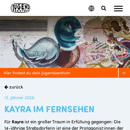
Mobil
Google
Search
Menu
Translate
Toggle
Hier findest du dein Jugendzentrum
zurück
13. Jänner 2026
KAYRA IM FERNSEHEN
Für
Kayra
ist ein großer Traum in Erfüllung gegangen: Die
14-jährige Strebsdorferin ist eine der Protagonist:innen der