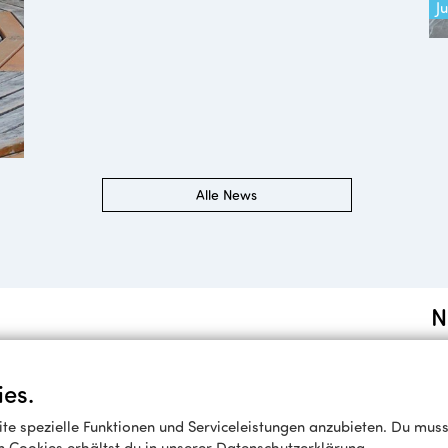
J
Alle News
N
es.
e spezielle Funktionen und Serviceleistungen anzubieten. Du musst
n Cookies erhältst du in unserer
Datenschutzerklärung
.