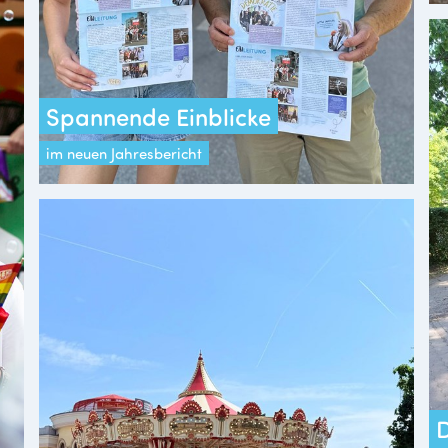
Spannende Einblicke
im neuen Jahresbericht
D