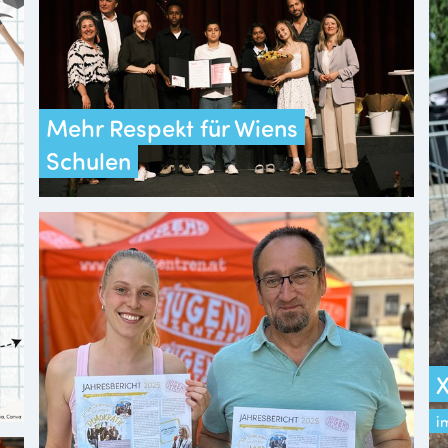
Mehr Respekt für Wiens
Schulen
X
i