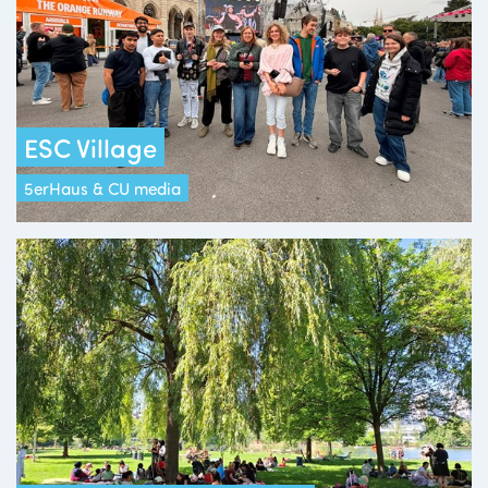
ESC Village
5erHaus & CU media