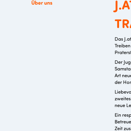
J.
Über uns
TR
Das J.at
Treiben
Praters
Der Jug
Samstag
Art neu
der Ho
Liebevo
zweites
neue Le
Ein res
Betreue
Zeit zu