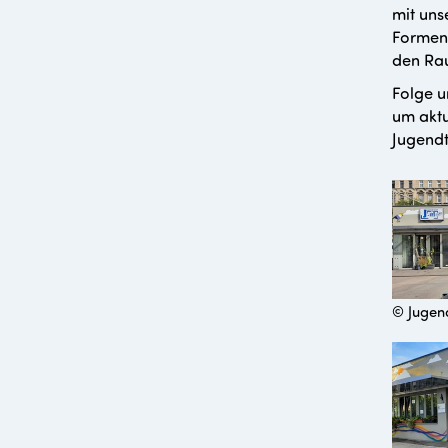
mit uns
Formen 
den Rau
Folge u
um aktu
Jugendt
© Jugend