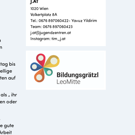
J.AT
1020 Wien
Volkertplatz 8A
Tel.: 0676 897060422- Yavuz Yildirim
Team: 0676 897060423
j.at@jugendzentren.at
Instagram: tim_j.at
n
m
tag bis
ellige
ten auf
ls „ ihr
fen oder
s
ne gute
Arbeit