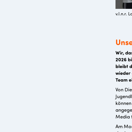
v.l.n.r.
Unse
Wir, da
2026 bi
bleibt 
wieder 
Team e
Von Die
Jugendl
können 
angegeb
Media f
Am Mon