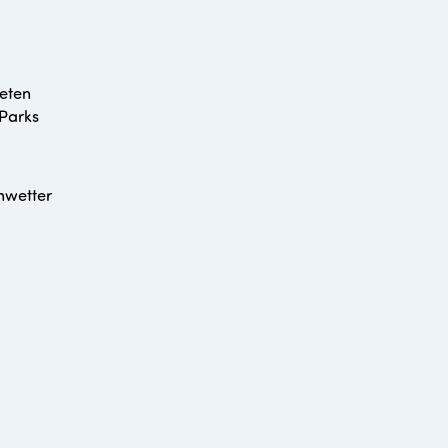
ieten
 Parks
nwetter