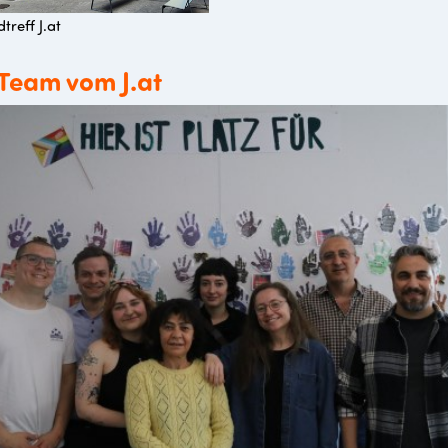
treff J.at
Team vom J.at