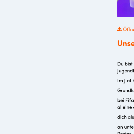
Öffnu
Unse
Du bist
Jugendt
Im J.at 
Grundla
bei Fif
alleine
dich a
an unte
Prater,