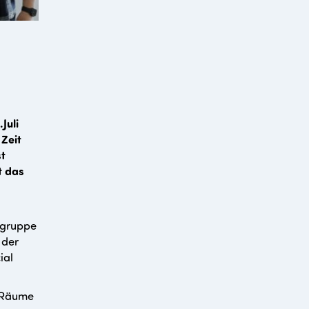
Juli
 Zeit
st
t das
rsgruppe
 der
ial
 Räume