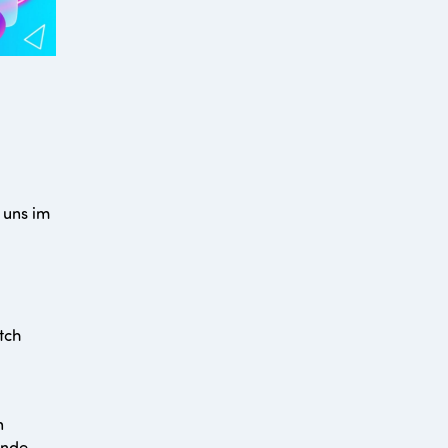
i uns im
tch
n
ende