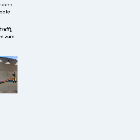
andere
bote
reff),
en zum