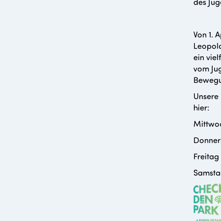
des Jug
Von 1. 
Leopold
ein vie
vom Jug
Bewegun
Unsere 
hier:
Mittwoc
Donners
Freitag
Samstag