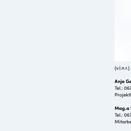
(v.l.n.r.)
Anja Ge
Tel.: 0
Projekt
Mag.a 
Tel.: 0
Mitarbe