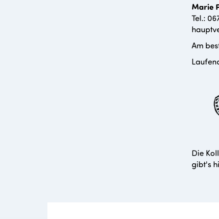
Marie 
Tel.: 0
hauptve
Am best
Laufend
Die Kol
gibt's h