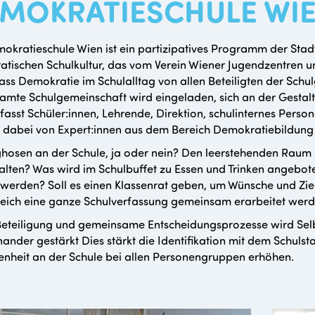
MOKRATIESCHULE WI
okratieschule Wien ist ein partizipatives Programm der Stadt
tischen Schulkultur, das vom Verein Wiener Jugendzentren u
 dass Demokratie im Schulalltag von allen Beteiligten der Sch
amte Schulgemeinschaft wird eingeladen, sich an der Gestalt
asst Schüler:innen, Lehrende, Direktion, schulinternes Perso
dabei von Expert:innen aus dem Bereich Demokratiebildung b
hosen an der Schule, ja oder nein? Den leerstehenden Raum 
lten? Was wird im Schulbuffet zu Essen und Trinken angeboten
 werden? Soll es einen Klassenrat geben, um Wünsche und Zi
eich eine ganze Schulverfassung gemeinsam erarbeitet wer
eteiligung und gemeinsame Entscheidungsprozesse wird Selb
nander gestärkt Dies stärkt die Identifikation mit dem Schul
enheit an der Schule bei allen Personengruppen erhöhen.