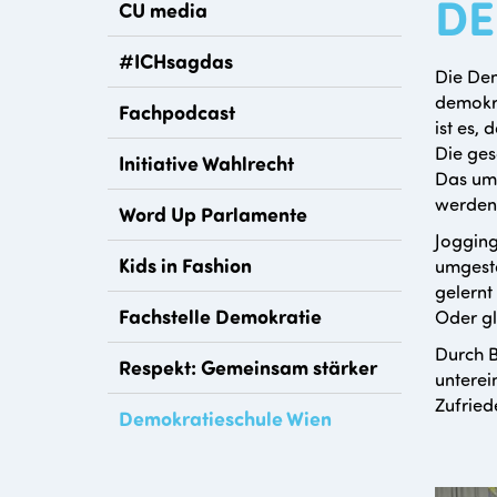
DE
CU media
#ICHsagdas
Die Dem
demokra
Fachpodcast
ist es,
Die ges
Initiative Wahlrecht
Das umf
werden 
Word Up Parlamente
Jogging
Kids in Fashion
umgesta
gelernt
Fachstelle Demokratie
Oder gl
Durch B
Respekt: Gemeinsam stärker
unterei
Zufried
Demokratieschule Wien