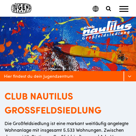
Mobil
Google
Search
Menu
Translate
Toggle
Hier findest du dein Jugendzentrum
CLUB NAUTILUS
GROSSFELDSIEDLUNG
Die Großfeldsiedlung ist eine markant weitläufig angelegte
Wohnanlage mit insgesamt 5.533 Wohnungen. Zwischen