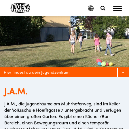
Mobil
Google
Search
Menu
Translate
Toggle
Hier findest du dein Jugendzentrum
J.A.M.
J.A.M., die Jugendräume am Muhrhoferweg, sind im Keller
der Volksschule Hoefftgasse 7 untergebracht und verfügen
über einen großen Garten. Es gibt einen Küche-/Bar-
Bereich, einen Bewegungsraum und einen temporär
nutzbaren Mehrzweckraum. Das J.A.M. wird in Kooperation