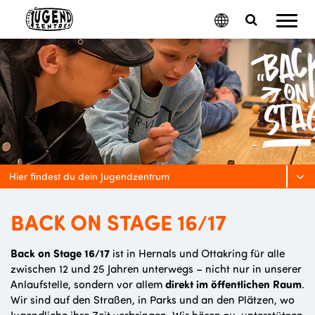
Mobil
Google
Search
Menu
Translate
Toggle
Hier findest du dein Jugendzentrum
BACK ON STAGE 16/17
Back on Stage 16/17
ist in Hernals und Ottakring für alle
zwischen 12 und 25 Jahren unterwegs – nicht nur in unserer
Anlaufstelle, sondern vor allem
direkt im öffentlichen Raum
.
Wir sind auf den Straßen, in Parks und an den Plätzen, wo
Jugendliche ihre Zeit verbringen. Wir hören zu, unterstützen