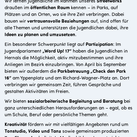
Wir lernen Jugendliche im Rahmen unseres
Streetworks
draußen im
öffentlichen Raum
kennen – in Parks, auf
Plätzen und an Orten, wo sie ihre Zeit verbringen. Dabei
bauen wir
vertrauensvolle Beziehungen
auf, sind offen für
alle Themen und unterstützen die Jugendlichen dabei, ihre
Ideen zu planen und umzusetzen
.
Ein besonderer Schwerpunkt liegt auf
Partizipation
: Im
Jugendparlament
„Word Up! 17“
haben die Jugendlichen in
Hernals die Möglichkeit, aktiv mitzubestimmen und ihre
Anliegen im Bezirk einzubringen. Von April bis September
bieten wir außerdem die
Parkbetreuung „Check den Park
16“
am Yppenplatz und am Richard-Wagner-Platz an. Dort
verbringen wir gemeinsam Zeit, führen Gespräche und
gestalten Aktivitäten im Freien.
Wir bieten
sozialarbeiterische Begleitung und Beratung
bei
ganz unterschiedlichen Herausforderungen an – egal, ob es
um Schule, Beruf oder persönliche Themen geht.
Kreativität
fördern wir mit vielfältigen Angeboten rund um
Tonstudio, Video und Tanz
sowie gemeinsam produzierten