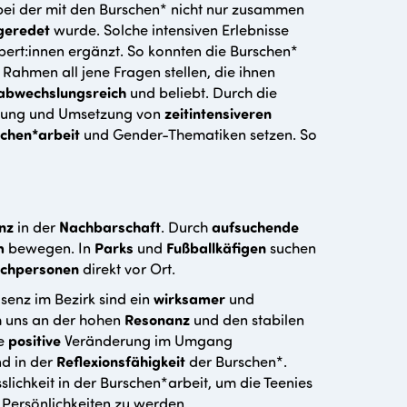
bei der mit den Burschen* nicht nur zusammen
geredet
wurde. Solche intensiven Erlebnisse
ert:innen ergänzt. So konnten die Burschen*
Rahmen all jene Fragen stellen, die ihnen
abwechslungsreich
und beliebt. Durch die
nung und Umsetzung von
zeitintensiveren
chen*arbeit
und Gender-Thematiken setzen. So
nz
in der
Nachbarschaft
. Durch
aufsuchende
m
bewegen. In
Parks
und
Fußballkäfigen
suchen
chpersonen
direkt vor Ort.
senz im Bezirk sind ein
wirksamer
und
ch uns an der hohen
Resonanz
und den stabilen
ne
positive
Veränderung im Umgang
d in der
Reflexionsfähigkeit
der Burschen*.
slichkeit in der Burschen*arbeit, um die Teenies
 Persönlichkeiten zu werden.