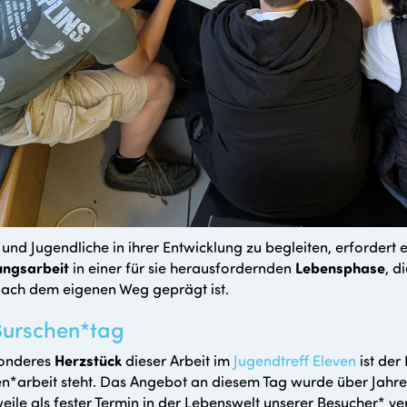
 und Jugendliche in ihrer Entwicklung zu begleiten, erfordert e
ungsarbeit
in einer für sie herausfordernden
Lebensphase
, d
ach dem eigenen Weg geprägt ist.
Burschen*tag
sonderes
Herzstück
dieser Arbeit im
Jugendtreff Eleven
ist der
n*arbeit steht. Das Angebot an diesem Tag wurde über Jahr
weile als fester Termin in der Lebenswelt unserer Besucher* ve