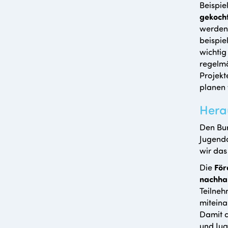
Beispi
gekoch
werden
beispie
wichti
regelm
Projekt
planen 
Hera
Den Bur
Jugenda
wir das
Die
För
nachhal
Teilne
miteina
Damit d
und Jug