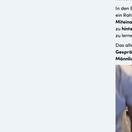
In den 
ein Rah
Mitein
zu
hint
zu lern
Das all
Gesprä
Männlic