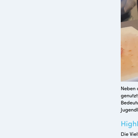
Neben d
genutzt
Bedeutu
Jugendl
Highl
Die Vi