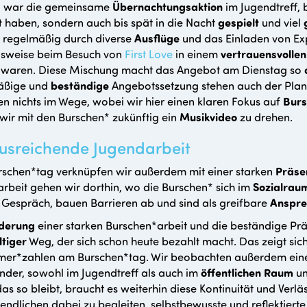
el war die gemeinsame
Übernachtungsaktion
im Jugendtreff, 
t
haben, sondern auch bis spät in die Nacht
gespielt
und viel
 regelmäßig durch diverse
Ausflüge
und das Einladen von Exp
lsweise beim Besuch von
First Love
in einem
vertrauensvollen
g waren. Diese Mischung macht das Angebot am Dienstag so
äßige und
beständige
Angebotssetzung stehen auch der Pla
en nichts im Wege, wobei wir hier einen klaren Fokus auf
Burs
wir mit den Burschen* zukünftig ein
Musikvideo
zu drehen.
usreichende Jugendarbeit
schen*tag verknüpfen wir außerdem mit einer starken
Präse
rbeit gehen wir dorthin, wo die Burschen* sich im
Sozialrau
 Gespräch, bauen Barrieren ab und sind als greifbare
Anspre
derung
einer starken Burschen*arbeit und die beständige Prä
tiger
Weg, der sich schon heute bezahlt macht. Das zeigt si
hmer*zahlen am Burschen*tag. Wir beobachten außerdem ei
nder, sowohl im Jugendtreff als auch im
öffentlichen
Raum
un
as so bleibt, braucht es weiterhin diese Kontinuität und Verläs
endlichen dabei zu begleiten, selbstbewusste und reflektierte