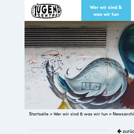
Wer wir sind &
was wir tun
Startseite
>
Wer wir sind & was wir tun
>
Newsarch
zurü