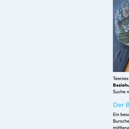
Teenies
Bezieh
Suche n
Der 
Ein be
Bursche
mittler