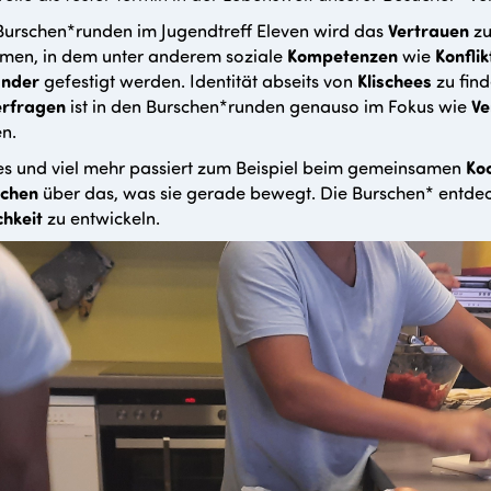
Burschen*runden im Jugendtreff Eleven wird das
Vertrauen
zu
men, in dem unter anderem soziale
Kompetenzen
wie
Konflik
ander
gefestigt werden. Identität abseits von
Klischees
zu fin
erfragen
ist in den Burschen*runden genauso im Fokus wie
Ve
en.
es und viel mehr passiert zum Beispiel beim gemeinsamen
Ko
chen
über das, was sie gerade bewegt. Die Burschen* entde
hkeit
zu entwickeln.