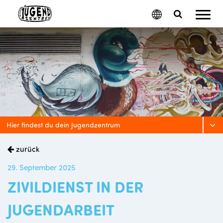
Mobil
Google
Search
Menu
Translate
Toggle
Hier findest du dein Jugendzentrum
zurück
29. September 2025
ZIVILDIENST IN DER
JUGENDARBEIT