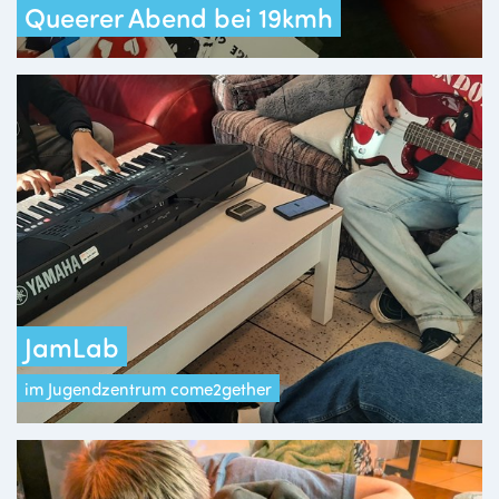
Queerer Abend bei 19kmh
JamLab
im Jugendzentrum come2gether