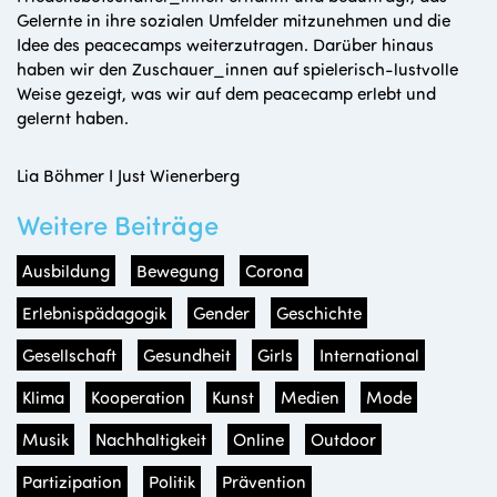
Gelernte in ihre sozialen Umfelder mitzunehmen und die
Idee des peacecamps weiterzutragen. Darüber hinaus
haben wir den Zuschauer_innen auf spielerisch-lustvolle
Weise gezeigt, was wir auf dem peacecamp erlebt und
gelernt haben.
Lia Böhmer I Just Wienerberg
Weitere Beiträge
Ausbildung
Bewegung
Corona
Erlebnispädagogik
Gender
Geschichte
Gesellschaft
Gesundheit
Girls
International
Klima
Kooperation
Kunst
Medien
Mode
Musik
Nachhaltigkeit
Online
Outdoor
Partizipation
Politik
Prävention