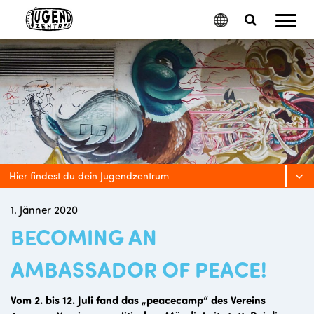
Mobil
Google
Search
Menu
Translate
Toggle
Hier findest du dein Jugendzentrum
1. Jänner 2020
BECOMING AN
AMBASSADOR OF PEACE!
Vom 2. bis 12. Juli fand das „peacecamp“ des Vereins