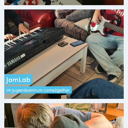
JamLab
im Jugendzentrum come2gether