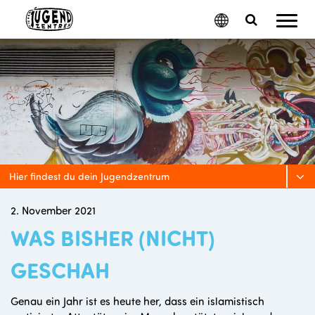
Mobil
Google
Search
Menu
Translate
Toggle
Hier findest du dein Jugendzentrum
2. November 2021
WAS BISHER (NICHT)
GESCHAH
Genau ein Jahr ist es heute her, dass ein islamistisch