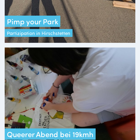
Pimp your Park
Partizipation in Hirschstetten
Queerer Abend bei 19kmh