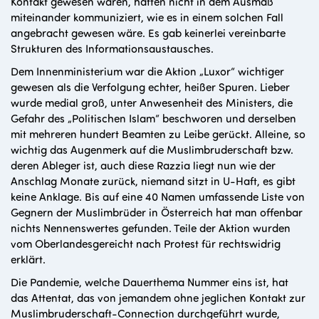
Kontakt gewesen waren, hatten nicht in dem Ausmaß
miteinander kommuniziert, wie es in einem solchen Fall
angebracht gewesen wäre. Es gab keinerlei vereinbarte
Strukturen des Informationsaustausches.
Dem Innenministerium war die Aktion „Luxor“ wichtiger
gewesen als die Verfolgung echter, heißer Spuren. Lieber
wurde medial groß, unter Anwesenheit des Ministers, die
Gefahr des „Politischen Islam“ beschworen und derselben
mit mehreren hundert Beamten zu Leibe gerückt. Alleine, so
wichtig das Augenmerk auf die Muslimbruderschaft bzw.
deren Ableger ist, auch diese Razzia liegt nun wie der
Anschlag Monate zurück, niemand sitzt in U-Haft, es gibt
keine Anklage. Bis auf eine 40 Namen umfassende Liste von
Gegnern der Muslimbrüder in Österreich hat man offenbar
nichts Nennenswertes gefunden. Teile der Aktion wurden
vom Oberlandesgereicht nach Protest für rechtswidrig
erklärt.
Die Pandemie, welche Dauerthema Nummer eins ist, hat
das Attentat, das von jemandem ohne jeglichen Kontakt zur
Muslimbruderschaft-Connection durchgeführt wurde,