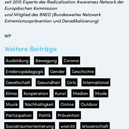
seit 2015 Experte des Radicalisation Awareness Network der
Europäischen Kommission
und Mitglied des BNED (Bundesweites Netzwerk
Extremismusprävention und Deradikalisierung)
WP
Weitere Beiträge
Ausbildung
Bewegung
Corona
Erlebnispädagogik
Gender
Geschichte
Gesellschaft
Gesundheit
Girls
International
Klima
Kooperation
Kunst
Medien
Mode
Musik
Nachhaltigkeit
Online
Outdoor
Partizipation
Politik
Prävention
Sozialraumorientierung
wien30
Wissenschaft