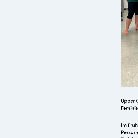
Upper C
Feminis
Im Früh
Person