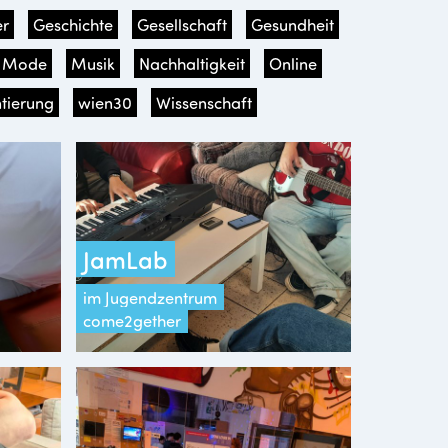
r
Geschichte
Gesellschaft
Gesundheit
Mode
Musik
Nachhaltigkeit
Online
tierung
wien30
Wissenschaft
JamLab
im Jugendzentrum
come2gether