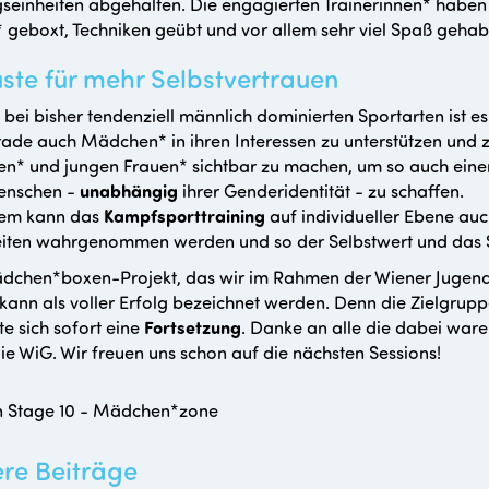
gseinheiten abgehalten. Die engagierten Trainerinnen* habe
 geboxt, Techniken geübt und vor allem sehr viel Spaß gehab
ste für mehr Selbstvertrauen
bei bisher tendenziell männlich dominierten Sportarten ist es
ade auch Mädchen* in ihren Interessen zu unterstützen und zu 
* und jungen Frauen* sichtbar zu machen, um so auch einen B
Menschen -
unabhängig
ihrer Genderidentität - zu schaffen.
em kann das
Kampfsporttraining
auf individueller Ebene au
iten wahrgenommen werden und so der Selbstwert und das Se
dchen*boxen-Projekt, das wir im Rahmen der Wiener Jugend
kann als voller Erfolg bezeichnet werden. Denn die Zielgrup
e sich sofort eine
Fortsetzung
. Danke an alle die dabei ware
ie WiG. Wir freuen uns schon auf die nächsten Sessions!
n Stage 10 - Mädchen*zone
ere Beiträge