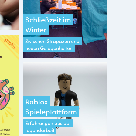
Schließzeit im
Winter
Zwischen Strapazen und
neuen Gelegenheiten
Roblox
Spieleplattform
Erfahrungen aus der
Jugendarbeit