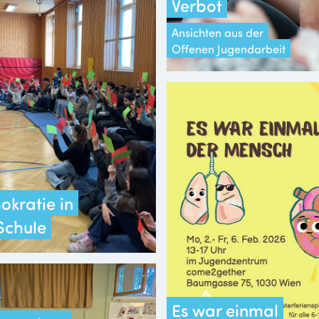
Verbot
Ansichten aus der
Offenen Jugendarbeit
kratie in
Schule
Es war einmal