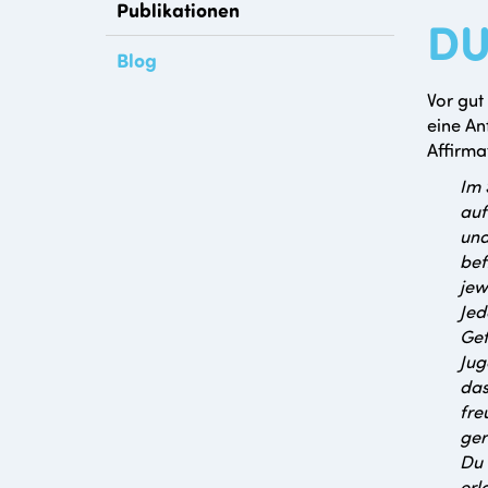
Publikationen
DU
Blog
Vor gut
eine An
Affirma
Im 
auf
und
bef
jew
Jed
Gef
Jug
das
fre
ger
Du 
erl