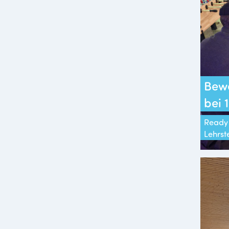
Bew
bei
Ready 
Lehrst