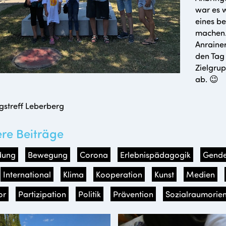
war es 
eines be
machen.
Anraine
den Tag 
Zielgrup
ab. 😉
gstreff Leberberg
ere Beiträge
dung
Bewegung
Corona
Erlebnispädagogik
Gende
International
Klima
Kooperation
Kunst
Medien
or
Partizipation
Politik
Prävention
Sozialraumorien