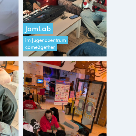
JamLab
im Jugendzentrum
come2gether