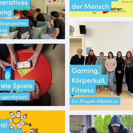
eratives
der Mensch
ing
ädagogisches
eug
Gaming,
Körperkult,
tale Spiele
Fitness
 Jugendarbeit
EU-Projekt #BeWiLux
tal