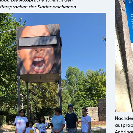
tersprachen der Kinder erscheinen.
Nachdem
ausprob
Anbring