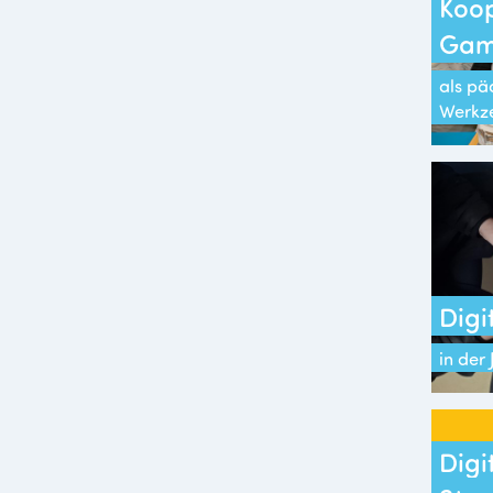
Koop
Gam
als p
Werkz
Digi
in der
Digi