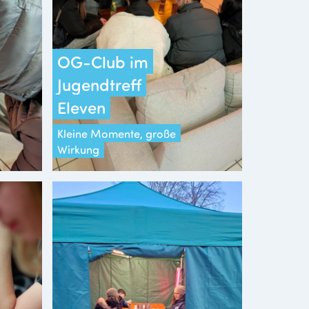
OG-Club im
Jugendtreff
Eleven
Kleine Momente, große
Wirkung