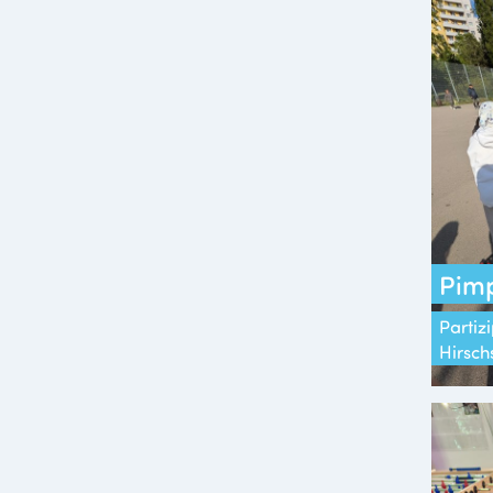
Pimp
Partizi
Hirsch