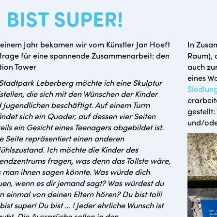
 BIST SUPER!
 einem Jahr bekamen wir vom Künstler Jan Hoeft
In Zusa
frage für eine spannende Zusammenarbeit: den
Raum), 
tion Tower
auch zur
eines W
Stadtpark Leberberg möchte ich eine Skulptur
Siedlung
stellen, die sich mit den Wünschen der Kinder
erarbeit
 Jugendlichen beschäftigt. Auf einem Turm
gestellt
indet sich ein Quader, auf dessen vier Seiten
und/ode
eils ein Gesicht eines Teenagers abgebildet ist.
e Seite repräsentiert einen anderen
ühlszustand. Ich möchte die Kinder des
endzentrums fragen, was denn das Tollste wäre,
 man ihnen sagen könnte. Was würde dich
uen, wenn es dir jemand sagt? Was würdest du
n einmal von deinen Eltern hören? Du bist toll!
bist super! Du bist … ! Jeder ehrliche Wunsch ist
aubt. Die Aussprüche sollen in den