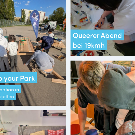
Queerer Abend
bei 19kmh
 your Park
pation in
stetten