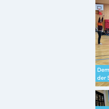
Demo
der 