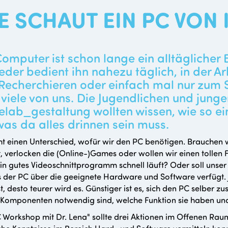
E SCHAUT EIN PC VON 
omputer ist schon lange ein alltäglicher 
eder bedient ihn nahezu täglich, in der Arbe
echerchieren oder einfach mal nur zum Su
 viele von uns. Die Jugendlichen und jun
elab_gestaltung wollten wissen, wie so e
as da alles drinnen sein muss.
t einen Unterschied, wofür wir den PC benötigen. Brauchen wi
t, verlocken die (Online-)Games oder wollen wir einen tollen
in gutes Videoschnittprogramm schnell läuft? Oder soll unse
ss der PC über die geeignete Hardware und Software verfügt
st, desto teurer wird es. Günstiger ist es, sich den PC selber z
Komponenten notwendig sind, welche Funktion sie haben un
 Workshop mit Dr. Lena" sollte drei Aktionen im Offenen Ra