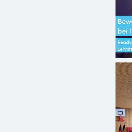
Bew
bei
Ready 
Lehrst