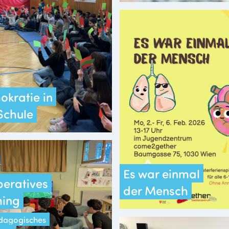
kratie in
Schule
Es war einmal
eratives
der Mensch
ing
ädagogisches