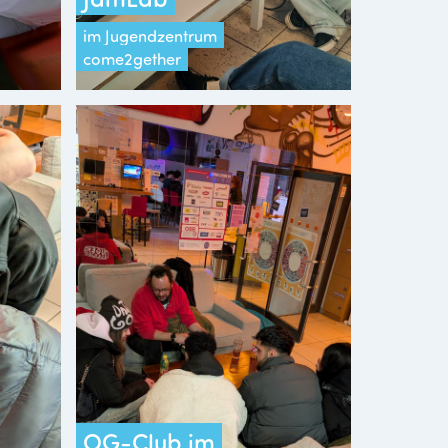
im Jugendzentrum
come2gether
OG-Club im