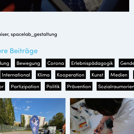
iser, spacelab_gestaltung
ere Beiträge
dung
Bewegung
Corona
Erlebnispädagogik
Gende
International
Klima
Kooperation
Kunst
Medien
or
Partizipation
Politik
Prävention
Sozialraumorien