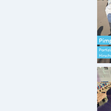
Pimp
Partizi
Hirsch