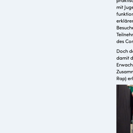
praktis
mit Jug
funktio
erkläre
Besuche
Teilneh
des Co
Doch da
damit d
Erwachs
Zusamme
Rap) erk