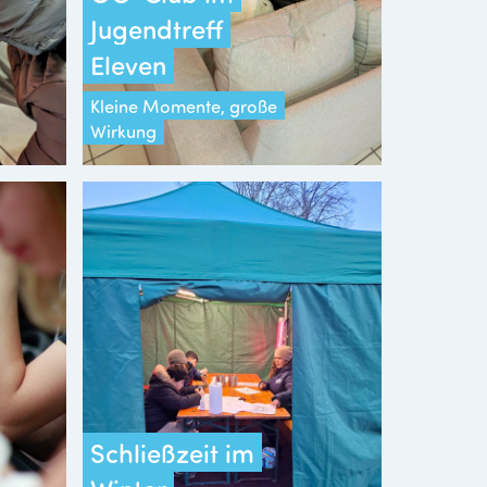
Jugendtreff
Eleven
Kleine Momente, große
Wirkung
Schließzeit im