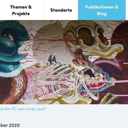
Themen &
Publikationen &
Standorte
Projekte
Blog
t ein PC von innen aus?
ober 2020