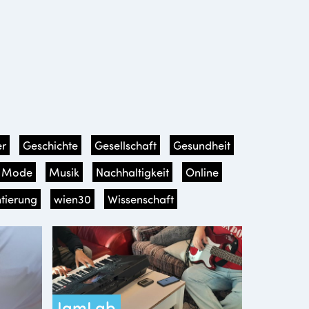
r
Geschichte
Gesellschaft
Gesundheit
Mode
Musik
Nachhaltigkeit
Online
tierung
wien30
Wissenschaft
JamLab