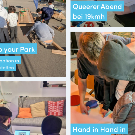
Queerer Abend
bei 19kmh
 your Park
pation in
stetten
Hand in Hand in