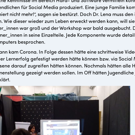
che Kenntnisse im Bereich Hard- und Software vermitteln kon
endlichen für Social Media produziert. Eine junge Familie komm
niert nicht mehr!“, sagen sie bestürzt. Doch Dr. Lena muss den
n. Wie dieser wieder zum Leben erweckt werden kann, will sie 
r_innen war groß und der Workshop war bald ausgebucht. D
mer_innen in seine Einzelteile. Jede Komponente wurde detai
mputers besprochen.
nn kam Corona. In Folge dessen hätte eine schrittweise Videoa
er Lernerfolg gefestigt werden hätte können bzw. via Socia
ene darauf zugreifen hätten können. Nochmals hätten alle
nstellung gezeigt werden sollen. Im Off hätten Jugendliche jed
lärt.