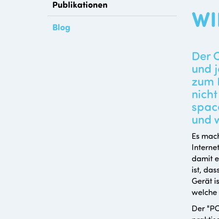
Publikationen
WI
Blog
Der C
und j
zum R
nicht
spac
und w
Es mach
Interne
damit e
ist, da
Gerät i
welche 
Der "PC