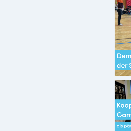
Demo
der 
Koop
Gam
als p