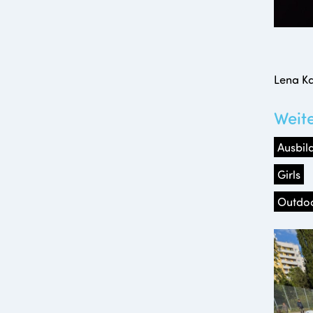
Lena Ka
Weit
Ausbil
Girls
Outdo