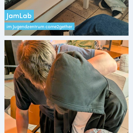
JamLab
im Jugendzentrum come2gether