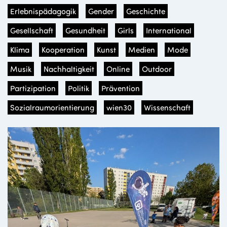
Erlebnispädagogik
Gender
Geschichte
Gesellschaft
Gesundheit
Girls
International
Klima
Kooperation
Kunst
Medien
Mode
Musik
Nachhaltigkeit
Online
Outdoor
Partizipation
Politik
Prävention
Sozialraumorientierung
wien30
Wissenschaft