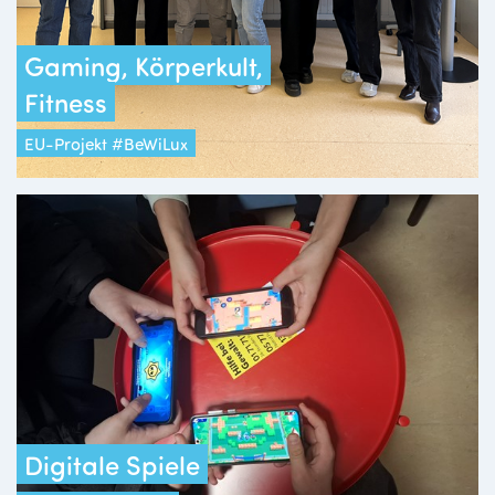
Gaming, Körperkult,
Fitness
EU-Projekt #BeWiLux
Digitale Spiele