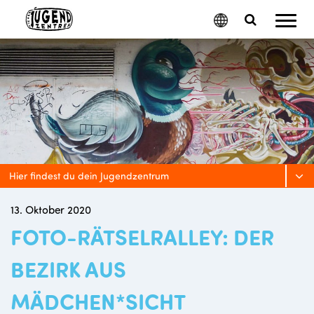
Mobil
Google
Search
Menu
Translate
Toggle
Hier findest du dein Jugendzentrum
13. Oktober 2020
FOTO-RÄTSELRALLEY: DER
BEZIRK AUS
MÄDCHEN*SICHT