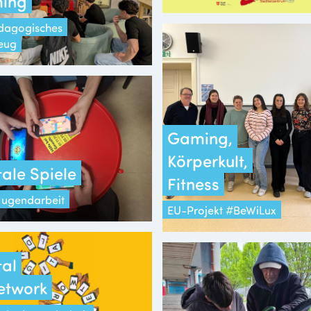
ing
ädagogisches
eug
Gaming,
Körperkult,
tale Spiele
Fitness
 Jugendarbeit
EU-Projekt #BeWiLux
tal
etwork