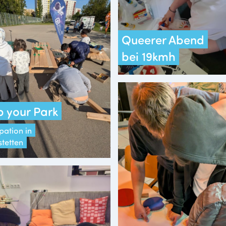
Queerer Abend
bei 19kmh
 your Park
pation in
stetten