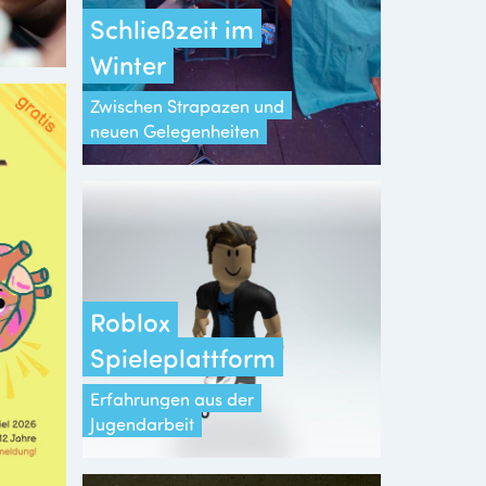
Schließzeit im
Winter
Zwischen Strapazen und
neuen Gelegenheiten
Roblox
Spieleplattform
Erfahrungen aus der
Jugendarbeit