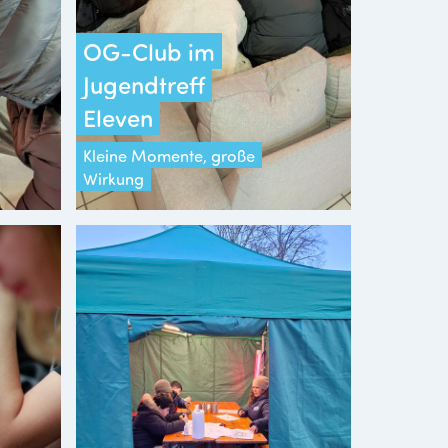
OG-Club im
Jugendtreff
Eleven
Kleine Momente, große
Wirkung