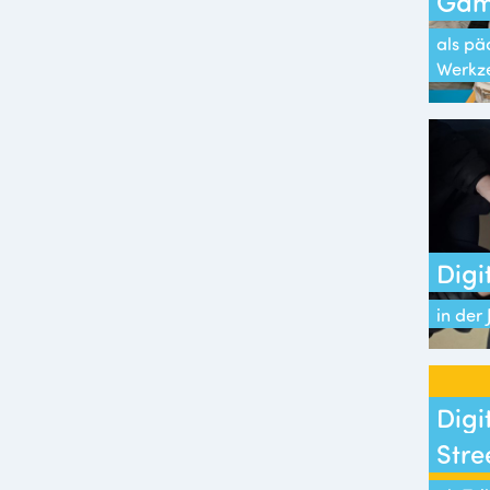
Gam
als p
Werkz
Digi
in der
Digi
Stre