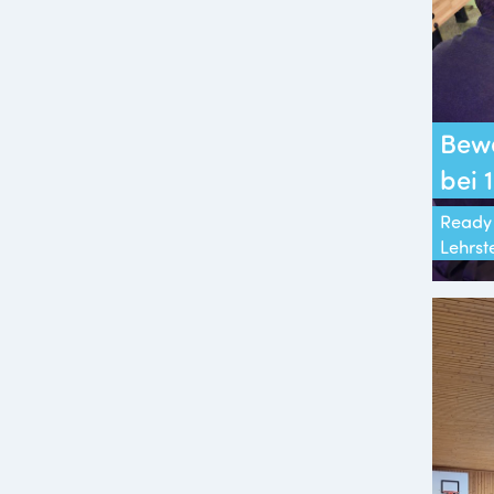
Bew
bei
Ready 
Lehrst