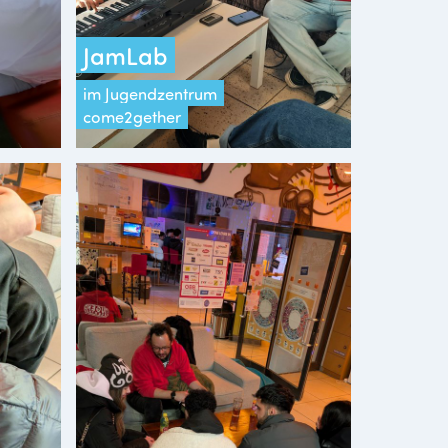
JamLab
im Jugendzentrum
come2gether