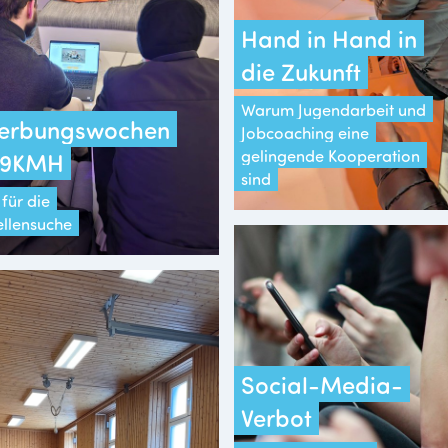
Hand in Hand in
die Zukunft
Warum Jugendarbeit und
erbungswochen
Jobcoaching eine
gelingende Kooperation
 19KMH
sind
für die
ellensuche
Social-Media-
Verbot