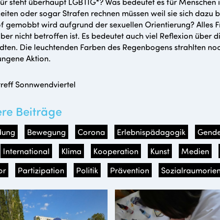
ür steht überhaupt LGBTIG*? Was bedeutet es für Menschen in
eiten oder sogar Strafen rechnen müssen weil sie sich dazu 
f gemobbt wird aufgrund der sexuellen Orientierung? Alles 
ber nicht betroffen ist. Es bedeutet auch viel Reflexion über 
ten. Die leuchtenden Farben des Regenbogens strahlten noc
ungene Aktion.
reff Sonnwendviertel
ere Beiträge
dung
Bewegung
Corona
Erlebnispädagogik
Gende
International
Klima
Kooperation
Kunst
Medien
or
Partizipation
Politik
Prävention
Sozialraumorien