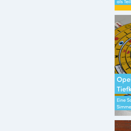
als Te
Ope
Tief
Eine S
Simme