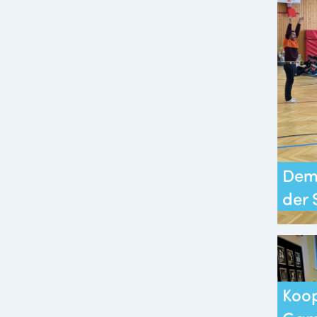
Demo
der 
Koop