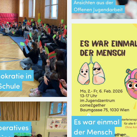
Ansichten aus der
Offenen Jugendarbeit
kratie in
Schule
Es war einmal
eratives
der Mensch