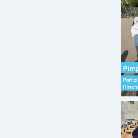
Pimp
Partizi
Hirsch