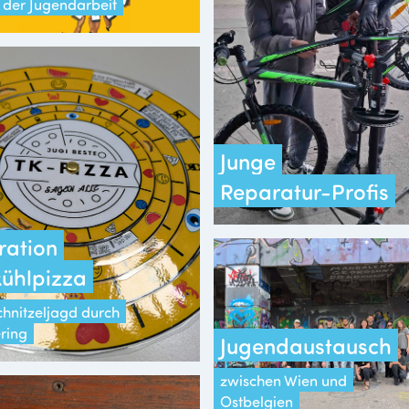
il der Jugendarbeit
Junge
Reparatur-Profis
ration
kühlpizza
chnitzeljagd durch
ring
Jugendaustausch
zwischen Wien und
Ostbelgien