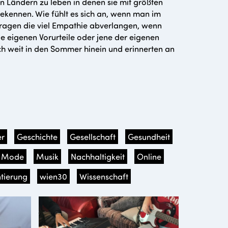
 Ländern zu leben in denen sie mit größten
bekennen. Wie fühlt es sich an, wenn man im
Fragen die viel Empathie abverlangen, wenn
die eigenen Vorurteile oder jene der eigenen
h weit in den Sommer hinein und erinnerten an
r
Geschichte
Gesellschaft
Gesundheit
Mode
Musik
Nachhaltigkeit
Online
tierung
wien30
Wissenschaft