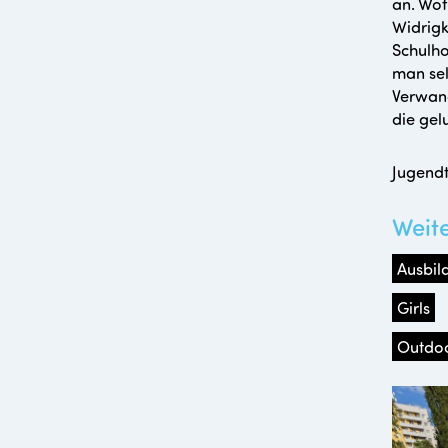
an. Wof
Widrigk
Schulho
man sel
Verwand
die gel
Jugendt
Weit
Ausbil
Girls
Outdo