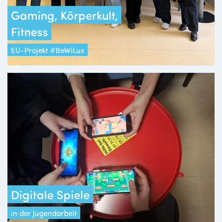
Gaming, Körperkult,
Fitness
EU-Projekt #BeWiLux
Digitale Spiele
in der Jugendarbeit