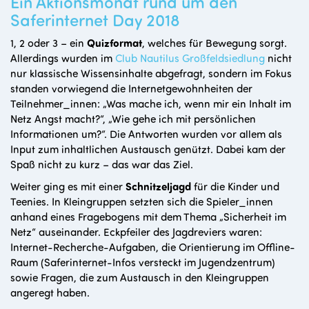
Ein Aktionsmonat rund um den
Saferinternet Day 2018
1, 2 oder 3 – ein
Quizformat
, welches für Bewegung sorgt.
Allerdings wurden im
Club Nautilus Großfeldsiedlung
nicht
nur klassische Wissensinhalte abgefragt, sondern im Fokus
standen vorwiegend die Internetgewohnheiten der
Teilnehmer_innen: „Was mache ich, wenn mir ein Inhalt im
Netz Angst macht?“, „Wie gehe ich mit persönlichen
Informationen um?“. Die Antworten wurden vor allem als
Input zum inhaltlichen Austausch genützt. Dabei kam der
Spaß nicht zu kurz – das war das Ziel.
Weiter ging es mit einer
Schnitzeljagd
für die Kinder und
Teenies. In Kleingruppen setzten sich die Spieler_innen
anhand eines Fragebogens mit dem Thema „Sicherheit im
Netz“ auseinander. Eckpfeiler des Jagdreviers waren:
Internet-Recherche-Aufgaben, die Orientierung im Offline-
Raum (Saferinternet-Infos versteckt im Jugendzentrum)
sowie Fragen, die zum Austausch in den Kleingruppen
angeregt haben.