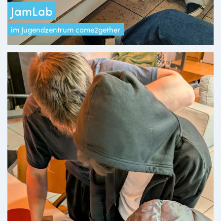
JamLab
im Jugendzentrum come2gether