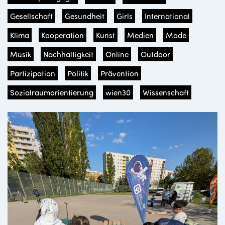
Gesellschaft
Gesundheit
Girls
International
Klima
Kooperation
Kunst
Medien
Mode
Musik
Nachhaltigkeit
Online
Outdoor
Partizipation
Politik
Prävention
Sozialraumorientierung
wien30
Wissenschaft