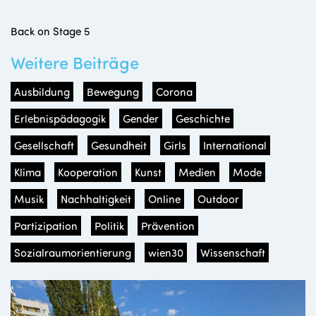
Back on Stage 5
Weitere Beiträge
Ausbildung
Bewegung
Corona
Erlebnispädagogik
Gender
Geschichte
Gesellschaft
Gesundheit
Girls
International
Klima
Kooperation
Kunst
Medien
Mode
Musik
Nachhaltigkeit
Online
Outdoor
Partizipation
Politik
Prävention
Sozialraumorientierung
wien30
Wissenschaft