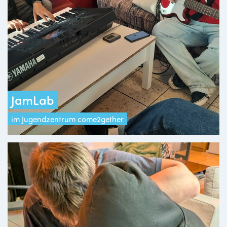
JamLab
im Jugendzentrum come2gether