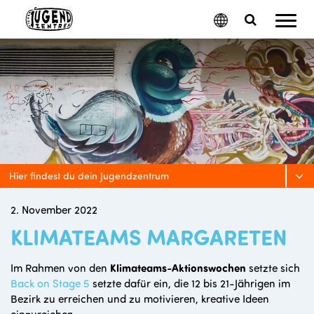
Mobil
Google
Search
Menu
Translate
Toggle
Hier findest du dein Jugendzentrum
2. November 2022
KLIMATEAMS MARGARETEN
Im Rahmen von den
Klimateams-Aktionswochen
setzte sich
Back on Stage 5
setzte dafür ein, die 12 bis 21-Jährigen im
Bezirk zu erreichen und zu motivieren, kreative Ideen
einzureichen.