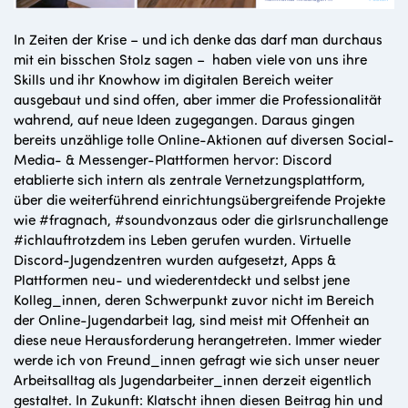
In Zeiten der Krise – und ich denke das darf man durchaus
mit ein bisschen Stolz sagen – haben viele von uns ihre
Skills und ihr Knowhow im digitalen Bereich weiter
ausgebaut und sind offen, aber immer die Professionalität
wahrend, auf neue Ideen zugegangen. Daraus gingen
bereits unzählige tolle Online-Aktionen auf diversen Social-
Media- & Messenger-Plattformen hervor: Discord
etablierte sich intern als zentrale Vernetzungsplattform,
über die weiterführend einrichtungsübergreifende Projekte
wie #fragnach, #soundvonzaus oder die girlsrunchallenge
#ichlauftrotzdem ins Leben gerufen wurden. Virtuelle
Discord-Jugendzentren wurden aufgesetzt, Apps &
Plattformen neu- und wiederentdeckt und selbst jene
Kolleg_innen, deren Schwerpunkt zuvor nicht im Bereich
der Online-Jugendarbeit lag, sind meist mit Offenheit an
diese neue Herausforderung herangetreten. Immer wieder
werde ich von Freund_innen gefragt wie sich unser neuer
Arbeitsalltag als Jugendarbeiter_innen derzeit eigentlich
gestaltet. In Zukunft: Klatscht ihnen diesen Beitrag hin und