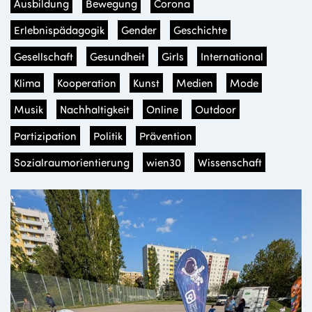
Ausbildung
Bewegung
Corona
Erlebnispädagogik
Gender
Geschichte
Gesellschaft
Gesundheit
Girls
International
Klima
Kooperation
Kunst
Medien
Mode
Musik
Nachhaltigkeit
Online
Outdoor
Partizipation
Politik
Prävention
Sozialraumorientierung
wien30
Wissenschaft