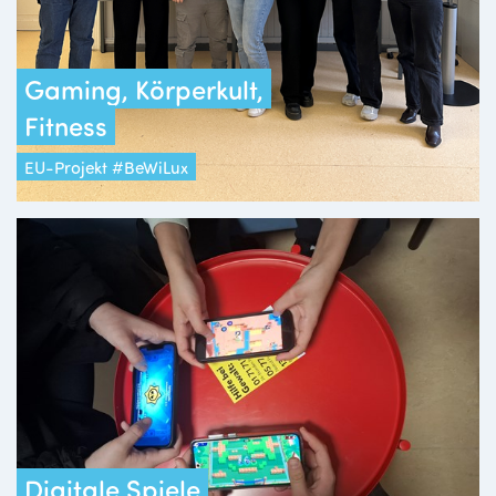
Gaming, Körperkult,
Fitness
EU-Projekt #BeWiLux
Digitale Spiele