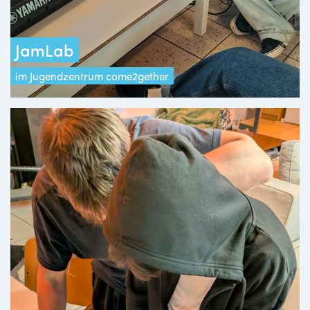
JamLab
im Jugendzentrum come2gether