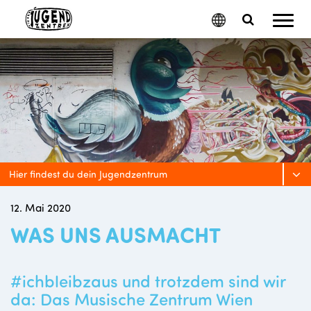
Mobil
Google
Search
Menu
Translate
Toggle
Hier findest du dein Jugendzentrum
12. Mai 2020
WAS UNS AUSMACHT
#ichbleibzaus und trotzdem sind wir
da: Das Musische Zentrum Wien