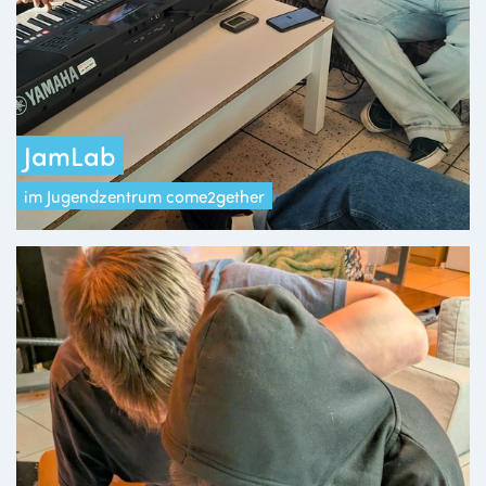
JamLab
im Jugendzentrum come2gether