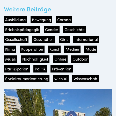
Weitere Beiträge
Ausbildung
Bewegung
Corona
Erlebnispädagogik
Gender
Geschichte
Gesellschaft
Gesundheit
Girls
International
Klima
Kooperation
Kunst
Medien
Mode
Musik
Nachhaltigkeit
Online
Outdoor
Partizipation
Politik
Prävention
Sozialraumorientierung
wien30
Wissenschaft