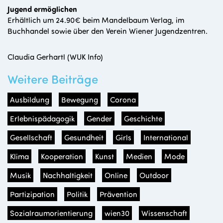
Jugend ermöglichen
Erhältlich um 24.90€ beim Mandelbaum Verlag, im
Buchhandel sowie über den Verein Wiener Jugendzentren.
Claudia Gerhartl (WUK Info)
Weitere Beiträge
Ausbildung
Bewegung
Corona
Erlebnispädagogik
Gender
Geschichte
Gesellschaft
Gesundheit
Girls
International
Klima
Kooperation
Kunst
Medien
Mode
Musik
Nachhaltigkeit
Online
Outdoor
Partizipation
Politik
Prävention
Sozialraumorientierung
wien30
Wissenschaft