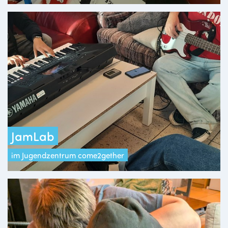
JamLab
im Jugendzentrum come2gether