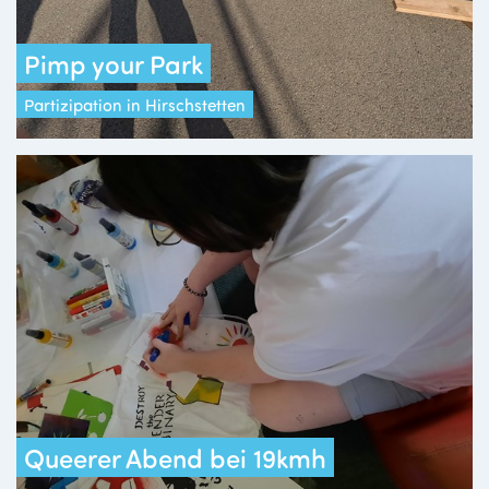
Pimp your Park
Partizipation in Hirschstetten
Queerer Abend bei 19kmh