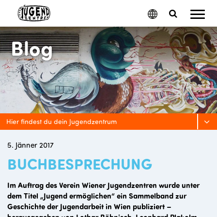
Mobil
Google
Search
Menu
Translate
Toggle
Blog
Hier findest du dein Jugendzentrum
5. Jänner 2017
BUCHBESPRECHUNG
Im Auftrag des Verein Wiener Jugendzentren wurde unter
dem Titel „Jugend ermöglichen“ ein Sammelband zur
Geschichte der Jugendarbeit in Wien publiziert –
herausgegeben von Lothar Böhnisch, Leonhard Plakolm