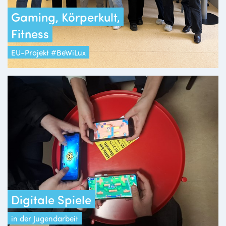
Gaming, Körperkult,
Fitness
EU-Projekt #BeWiLux
Digitale Spiele
in der Jugendarbeit