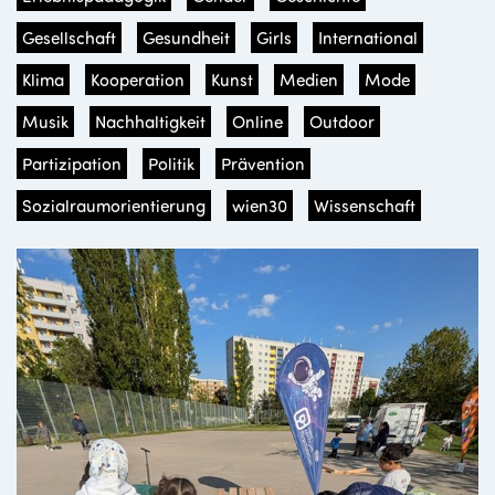
Gesellschaft
Gesundheit
Girls
International
Klima
Kooperation
Kunst
Medien
Mode
Musik
Nachhaltigkeit
Online
Outdoor
Partizipation
Politik
Prävention
Sozialraumorientierung
wien30
Wissenschaft