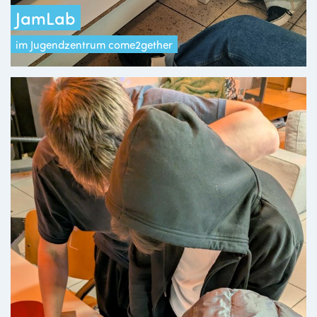
JamLab
im Jugendzentrum come2gether