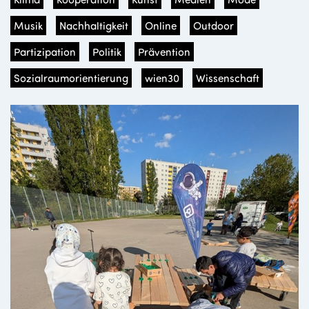
Musik
Nachhaltigkeit
Online
Outdoor
Partizipation
Politik
Prävention
Sozialraumorientierung
wien30
Wissenschaft