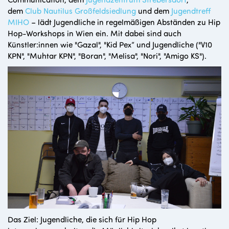
dem
Club Nautilus Großfeldsiedlung
und dem
Jugendtreff
MIHO
– lädt Jugendliche in regelmäßigen Abständen zu Hip
Hop-Workshops in Wien ein. Mit dabei sind auch
Künstler:innen wie "Gazal", "Kid Pex“ und Jugendliche ("V10
KPN", "Muhtar KPN", "Boran", "Melisa", "Nori", "Amigo KS").
Das Ziel: Jugendliche, die sich für Hip Hop