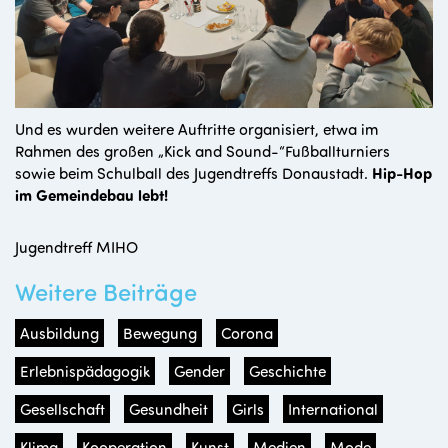
Und es wurden weitere Auftritte organisiert, etwa im
Rahmen des großen „Kick and Sound-“Fußballturniers
sowie beim Schulball des Jugendtreffs Donaustadt.
Hip-Hop
im Gemeindebau lebt!
Jugendtreff MIHO
Weitere Beiträge
Ausbildung
Bewegung
Corona
Erlebnispädagogik
Gender
Geschichte
Gesellschaft
Gesundheit
Girls
International
Klima
Kooperation
Kunst
Medien
Mode