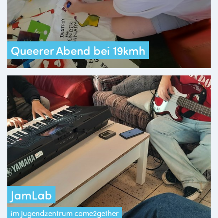
Queerer Abend bei 19kmh
JamLab
im Jugendzentrum come2gether