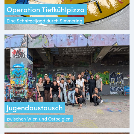
Operation Tiefkühlpizza
Eine Schnitzeljagd durch Simmering
Jugendaustausch
zwischen Wien und Ostbelgien