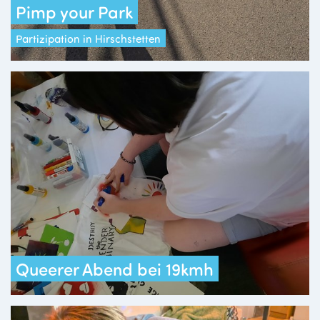
Pimp your Park
Partizipation in Hirschstetten
Queerer Abend bei 19kmh