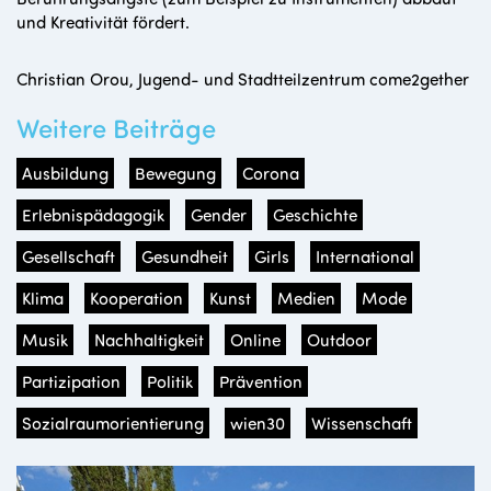
und Kreativität fördert.
Christian Orou, Jugend- und Stadtteilzentrum come2gether
Weitere Beiträge
Ausbildung
Bewegung
Corona
Erlebnispädagogik
Gender
Geschichte
Gesellschaft
Gesundheit
Girls
International
Klima
Kooperation
Kunst
Medien
Mode
Musik
Nachhaltigkeit
Online
Outdoor
Partizipation
Politik
Prävention
Sozialraumorientierung
wien30
Wissenschaft