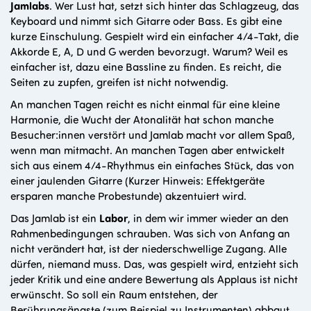
Jamlabs
. Wer Lust hat, setzt sich hinter das Schlagzeug, das
Keyboard und nimmt sich Gitarre oder Bass. Es gibt eine
kurze Einschulung. Gespielt wird ein einfacher 4/4-Takt, die
Akkorde E, A, D und G werden bevorzugt. Warum? Weil es
einfacher ist, dazu eine Bassline zu finden. Es reicht, die
Seiten zu zupfen, greifen ist nicht notwendig.
An manchen Tagen reicht es nicht einmal für eine kleine
Harmonie, die Wucht der Atonalität hat schon manche
Besucher:innen verstört und Jamlab macht vor allem Spaß,
wenn man mitmacht. An manchen Tagen aber entwickelt
sich aus einem 4/4-Rhythmus ein einfaches Stück, das von
einer jaulenden Gitarre (Kurzer Hinweis: Effektgeräte
ersparen manche Probestunde) akzentuiert wird.
Das Jamlab ist ein
Labor
, in dem wir immer wieder an den
Rahmenbedingungen schrauben. Was sich von Anfang an
nicht verändert hat, ist der niederschwellige Zugang. Alle
dürfen, niemand muss. Das, was gespielt wird, entzieht sich
jeder Kritik und eine andere Bewertung als Applaus ist nicht
erwünscht. So soll ein Raum entstehen, der
Berührungsängste (zum Beispiel zu Instrumenten) abbaut