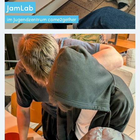
JamLab
im Jugendzentrum come2gether