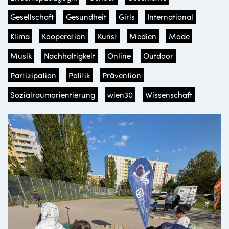
Gesellschaft
Gesundheit
Girls
International
Klima
Kooperation
Kunst
Medien
Mode
Musik
Nachhaltigkeit
Online
Outdoor
Partizipation
Politik
Prävention
Sozialraumorientierung
wien30
Wissenschaft