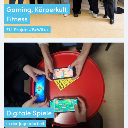
Gaming, Körperkult,
Fitness
EU-Projekt #BeWiLux
Digitale Spiele
in der Jugendarbeit