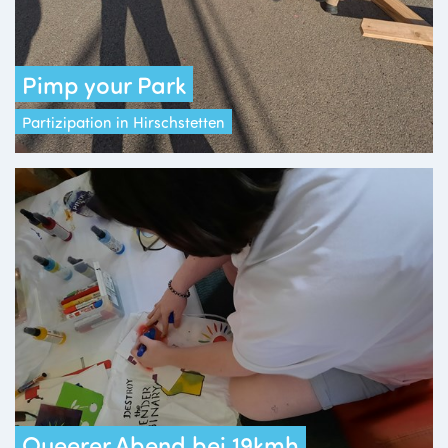
Pimp your Park
Partizipation in Hirschstetten
Queerer Abend bei 19kmh