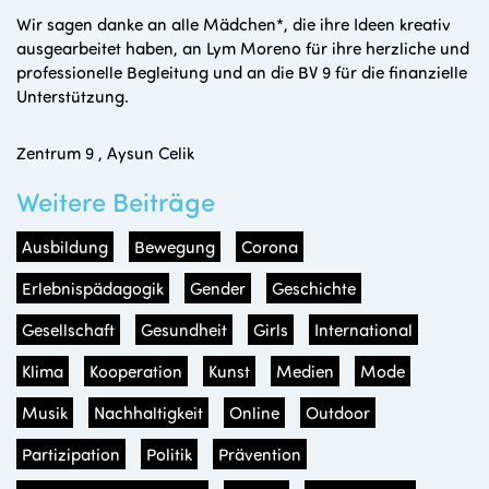
Wir sagen danke an alle Mädchen*, die ihre Ideen kreativ
ausgearbeitet haben, an Lym Moreno für ihre herzliche und
professionelle Begleitung und an die BV 9 für die finanzielle
Unterstützung.
Zentrum 9 , Aysun Celik
Weitere Beiträge
Ausbildung
Bewegung
Corona
Erlebnispädagogik
Gender
Geschichte
Gesellschaft
Gesundheit
Girls
International
Klima
Kooperation
Kunst
Medien
Mode
Musik
Nachhaltigkeit
Online
Outdoor
Partizipation
Politik
Prävention