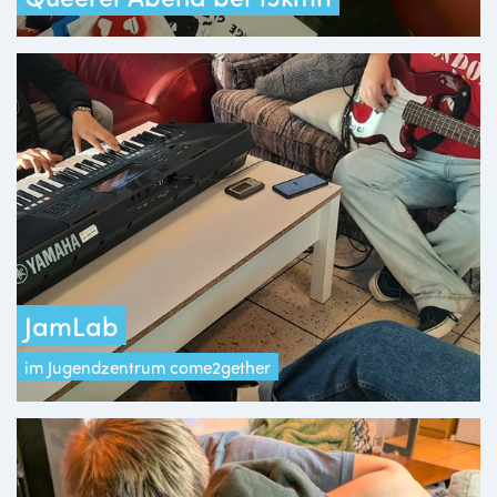
JamLab
im Jugendzentrum come2gether