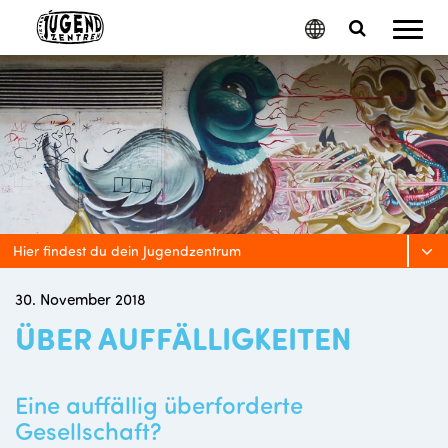
Mobil
Google
Search
Menu
Translate
Toggle
Hier findest du dein Jugendzentrum
30. November 2018
ÜBER AUFFÄLLIGKEITEN
Eine auffällig überforderte
Gesellschaft?