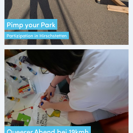
Pimp your Park
Partizipation in Hirschstetten
Queerer Abend bei 19kmh