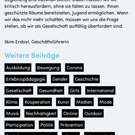
kritisch herausfordern, ohne sie fallen zu lassen. Ihnen
geschützte Räume bereitstellen, Jugend ermöglichen. Wenn
wir das nicht mehr schaffen, müssen wir uns die Frage
stellen, ob wir als Gesellschaft auffällig überfordert sind.
Ilkim Erdost, Geschäftsführerin
Weitere Beiträge
Ausbildung
Bewegung
Corona
Erlebnispädagogik
Gender
Geschichte
Gesellschaft
Gesundheit
Girls
International
Klima
Kooperation
Kunst
Medien
Mode
Musik
Nachhaltigkeit
Online
Outdoor
Partizipation
Politik
Prävention