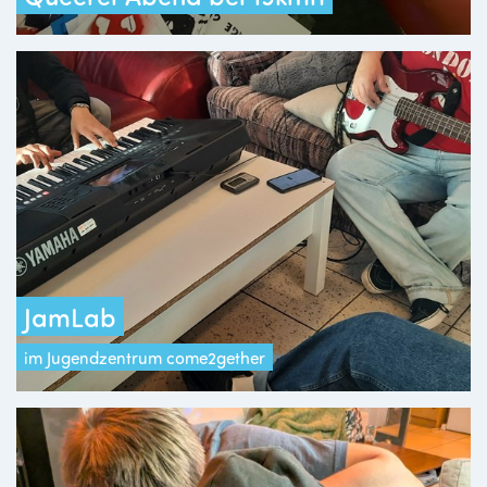
JamLab
im Jugendzentrum come2gether