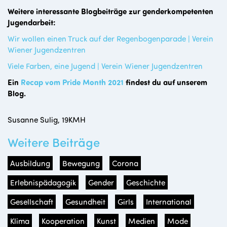
Weitere interessante Blogbeiträge zur genderkompetenten
Jugendarbeit:
Wir wollen einen Truck auf der Regenbogenparade | Verein
Wiener Jugendzentren
Viele Farben, eine Jugend | Verein Wiener Jugendzentren
Ein
Recap vom Pride Month 2021
findest du auf unserem
Blog.
Susanne Sulig, 19KMH
Weitere Beiträge
Ausbildung
Bewegung
Corona
Erlebnispädagogik
Gender
Geschichte
Gesellschaft
Gesundheit
Girls
International
Klima
Kooperation
Kunst
Medien
Mode