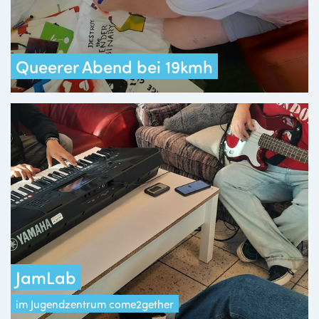
Queerer Abend bei 19kmh
JamLab
im Jugendzentrum come2gether