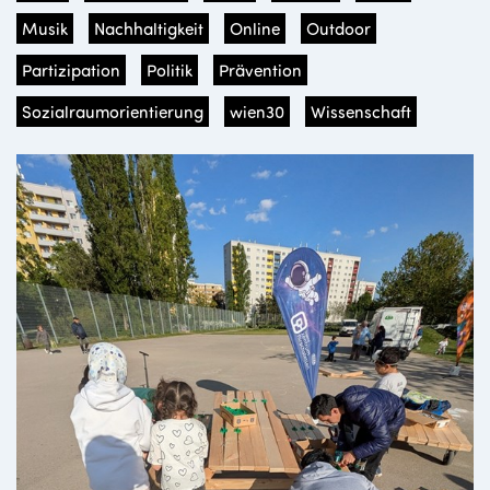
Musik
Nachhaltigkeit
Online
Outdoor
Partizipation
Politik
Prävention
Sozialraumorientierung
wien30
Wissenschaft