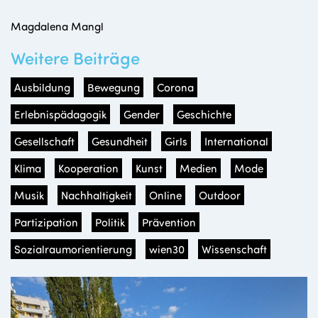
Magdalena Mangl
Weitere Beiträge
Ausbildung
Bewegung
Corona
Erlebnispädagogik
Gender
Geschichte
Gesellschaft
Gesundheit
Girls
International
Klima
Kooperation
Kunst
Medien
Mode
Musik
Nachhaltigkeit
Online
Outdoor
Partizipation
Politik
Prävention
Sozialraumorientierung
wien30
Wissenschaft