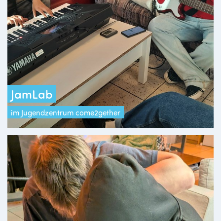
JamLab
im Jugendzentrum come2gether