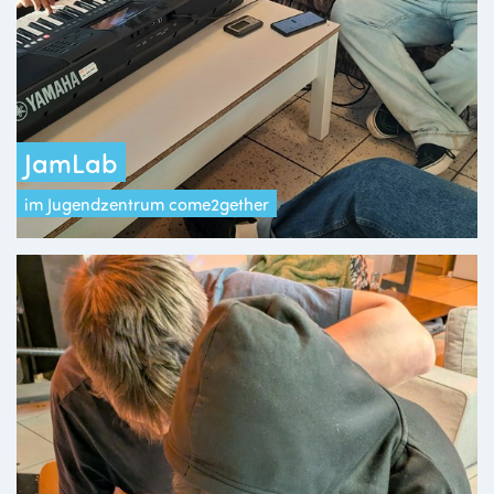
JamLab
im Jugendzentrum come2gether