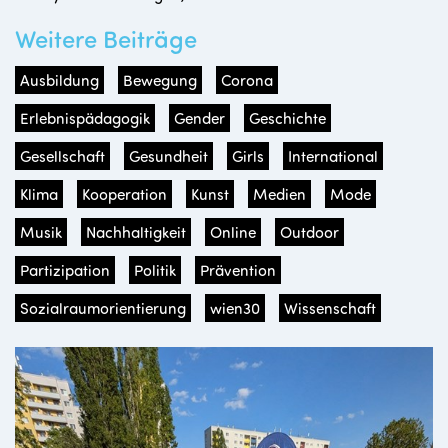
Weitere Beiträge
Ausbildung
Bewegung
Corona
Erlebnispädagogik
Gender
Geschichte
Gesellschaft
Gesundheit
Girls
International
Klima
Kooperation
Kunst
Medien
Mode
Musik
Nachhaltigkeit
Online
Outdoor
Partizipation
Politik
Prävention
Sozialraumorientierung
wien30
Wissenschaft