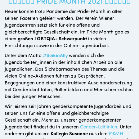
❤‍🧡‍💛‍💚‍💙‍💜 PRIDE MONTH 2021 ❤‍🧡‍💛‍💚‍💙‍💜
Heuer konnte trotz Pandemie der Pride-Month in allen
seinen Facetten gefeiert werden. Der Verein Wiener
Jugendzentren setzt sich für eine offene und
gleichberechtigte Gesellschaft ein. Im Pride Month gab es
einen
großen LGBTQIA+ Schwerpunkt
in vielen
Einrichtungen sowie in der Online-Jugendarbeit.
Unter dem Motto
#SeiEinAlly
wenden sich die
Jugendarbeiter_innen in der inhaltlichen Arbeit an alle
Jugendlichen. Das Sichtbarmachen des Themas und die
vielen Online-Aktionen führen zu Gesprächen,
Begegnungen und einer konstruktiven Auseinandersetzung
mit Genderidentitäten, Rollenbildern und Menschenrechten
bei den jungen Menschen.
Wir leisten seit Jahren genderkompetente Jugendarbeit und
setzen uns für eine offene und gleichberechtigte
Gesellschaft ein. Mehr zu unserer genderkompetenten
Jugendarbeit findest du in unseren
Gender-Leitlinien
. Unter
anderem gibt unsere
Kollegin Susanne
aus dem
19KMH