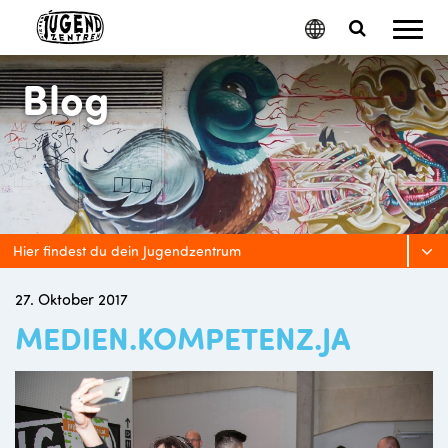
Mobil
Google
Search
Menu
Translate
Toggle
Blog
Hier findest du dein Jugendzentrum
27. Oktober 2017
MEDIEN.KOMPETENZ.JA