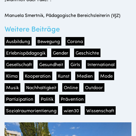
Manuela Smertnik, Pädagogische Bereichsleiterin (VJZ)
Weitere Beiträge
Ausbildung
Bewegung
Corona
Erlebnispädagogik
Gender
Geschichte
Gesellschaft
Gesundheit
Girls
International
Klima
Kooperation
Kunst
Medien
Mode
Musik
Nachhaltigkeit
Online
Outdoor
Partizipation
Politik
Prävention
Sozialraumorientierung
wien30
Wissenschaft