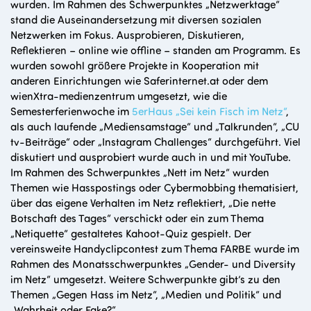
wurden. Im Rahmen des Schwerpunktes „Netzwerktage“
stand die Auseinandersetzung mit diversen sozialen
Netzwerken im Fokus. Ausprobieren, Diskutieren,
Reflektieren – online wie offline – standen am Programm. Es
wurden sowohl größere Projekte in Kooperation mit
anderen Einrichtungen wie Saferinternet.at oder dem
wienXtra-medienzentrum umgesetzt, wie die
Semesterferienwoche im
5erHaus
„Sei kein Fisch im Netz“
,
als auch laufende „Mediensamstage“ und „Talkrunden“, „CU
tv-Beiträge“ oder „Instagram Challenges“ durchgeführt. Viel
diskutiert und ausprobiert wurde auch in und mit YouTube.
Im Rahmen des Schwerpunktes „Nett im Netz“ wurden
Themen wie Hasspostings oder Cybermobbing thematisiert,
über das eigene Verhalten im Netz reflektiert, „Die nette
Botschaft des Tages“ verschickt oder ein zum Thema
„Netiquette“ gestaltetes Kahoot-Quiz gespielt. Der
vereinsweite Handyclipcontest zum Thema FARBE wurde im
Rahmen des Monatsschwerpunktes „Gender- und Diversity
im Netz“ umgesetzt. Weitere Schwerpunkte gibt’s zu den
Themen „Gegen Hass im Netz“, „Medien und Politik“ und
„Wahrheit oder Fake?“.