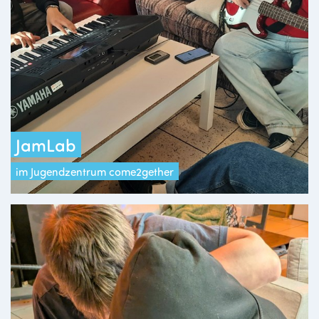
JamLab
im Jugendzentrum come2gether