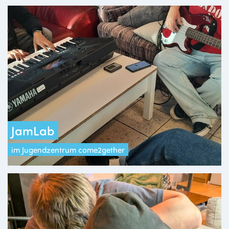
JamLab
im Jugendzentrum come2gether