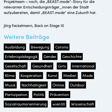
Projektteam – noch, die „BEAST.mode“-Story für die
relevanten Entscheidungsträger_innen der Stadt
aufzubereiten, damit „BEAST.mode“ eine Zukunft hat.
Jörg Fackelmann, Back on Stage 10
Weitere Beiträge
Ausbildung
Bewegung
Corona
Erlebnispädagogik
Gender
Geschichte
Gesellschaft
Gesundheit
Girls
International
Klima
Kooperation
Kunst
Medien
Mode
Musik
Nachhaltigkeit
Online
Outdoor
Partizipation
Politik
Prävention
Sozialraumorientierung
wien30
Wissenschaft