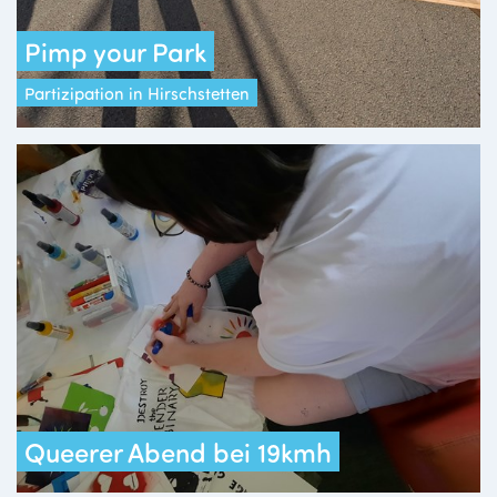
Pimp your Park
Partizipation in Hirschstetten
Queerer Abend bei 19kmh