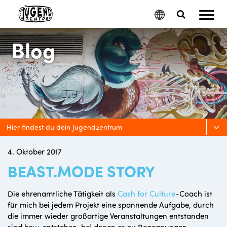
Mobil
Google
Search
Menu
Translate
Toggle
Blog
Hier findest du dein Jugendzentrum
4. Oktober 2017
BEAST.MODE STORY
Die ehrenamtliche Tätigkeit als
Cash for Culture
-Coach ist
für mich bei jedem Projekt eine spannende Aufgabe, durch
die immer wieder großartige Veranstaltungen entstanden
sind bzw. entstehen, bei denen es zu Begegnungen