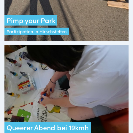
Pimp your Park
Partizipation in Hirschstetten
Queerer Abend bei 19kmh