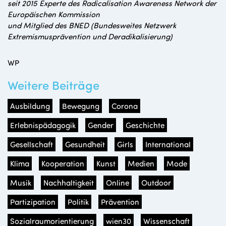
seit 2015 Experte des Radicalisation Awareness Network der
Europäischen Kommission
und Mitglied des BNED (Bundesweites Netzwerk
Extremismusprävention und Deradikalisierung)
WP
Weitere Beiträge
Ausbildung
Bewegung
Corona
Erlebnispädagogik
Gender
Geschichte
Gesellschaft
Gesundheit
Girls
International
Klima
Kooperation
Kunst
Medien
Mode
Musik
Nachhaltigkeit
Online
Outdoor
Partizipation
Politik
Prävention
Sozialraumorientierung
wien30
Wissenschaft