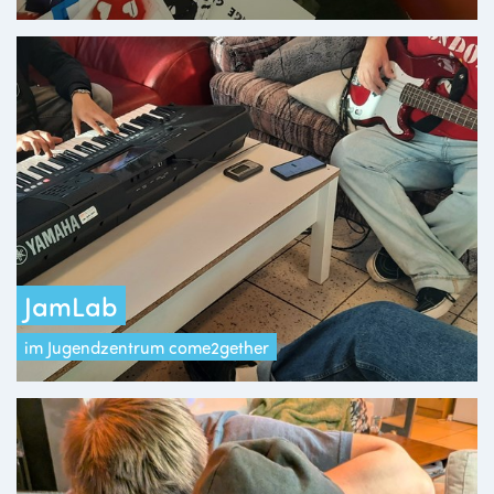
JamLab
im Jugendzentrum come2gether