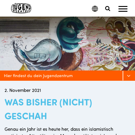
Mobil
Google
Search
Menu
Translate
Toggle
Hier findest du dein Jugendzentrum
2. November 2021
WAS BISHER (NICHT)
GESCHAH
Genau ein Jahr ist es heute her, dass ein islamistisch