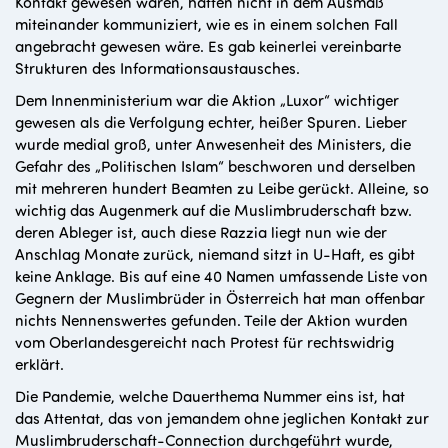
Kontakt gewesen waren, hatten nicht in dem Ausmaß
miteinander kommuniziert, wie es in einem solchen Fall
angebracht gewesen wäre. Es gab keinerlei vereinbarte
Strukturen des Informationsaustausches.
Dem Innenministerium war die Aktion „Luxor“ wichtiger
gewesen als die Verfolgung echter, heißer Spuren. Lieber
wurde medial groß, unter Anwesenheit des Ministers, die
Gefahr des „Politischen Islam“ beschworen und derselben
mit mehreren hundert Beamten zu Leibe gerückt. Alleine, so
wichtig das Augenmerk auf die Muslimbruderschaft bzw.
deren Ableger ist, auch diese Razzia liegt nun wie der
Anschlag Monate zurück, niemand sitzt in U-Haft, es gibt
keine Anklage. Bis auf eine 40 Namen umfassende Liste von
Gegnern der Muslimbrüder in Österreich hat man offenbar
nichts Nennenswertes gefunden. Teile der Aktion wurden
vom Oberlandesgereicht nach Protest für rechtswidrig
erklärt.
Die Pandemie, welche Dauerthema Nummer eins ist, hat
das Attentat, das von jemandem ohne jeglichen Kontakt zur
Muslimbruderschaft-Connection durchgeführt wurde,