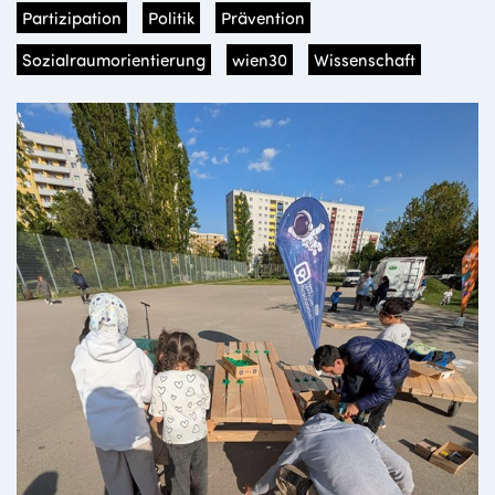
Partizipation
Politik
Prävention
Sozialraumorientierung
wien30
Wissenschaft