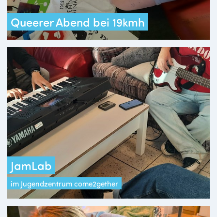
Queerer Abend bei 19kmh
JamLab
im Jugendzentrum come2gether