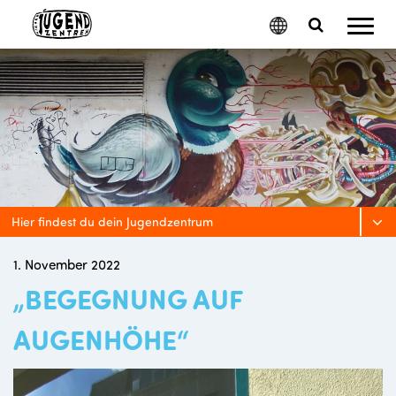
Mobil
Google
Search
Menu
Translate
Toggle
Hier findest du dein Jugendzentrum
1. November 2022
„BEGEGNUNG AUF
AUGENHÖHE“