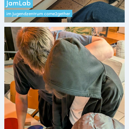
JamLab
im Jugendzentrum come2gether