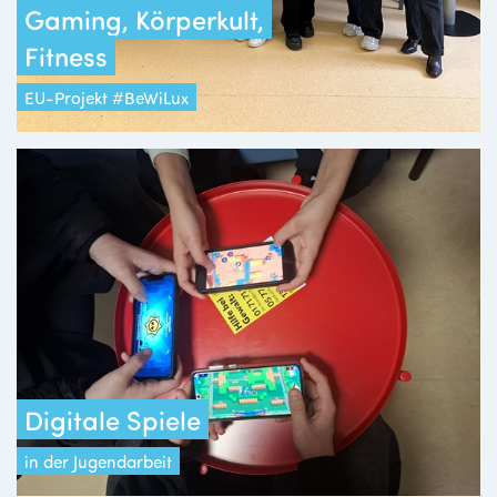
Gaming, Körperkult,
Fitness
EU-Projekt #BeWiLux
Digitale Spiele
in der Jugendarbeit