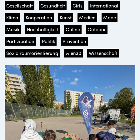
Gesellschaft
Gesundheit
Girls
International
Klima
Kooperation
Kunst
Medien
Mode
Musik
Nachhaltigkeit
Online
Outdoor
Partizipation
Politik
Prävention
Sozialraumorientierung
wien30
Wissenschaft